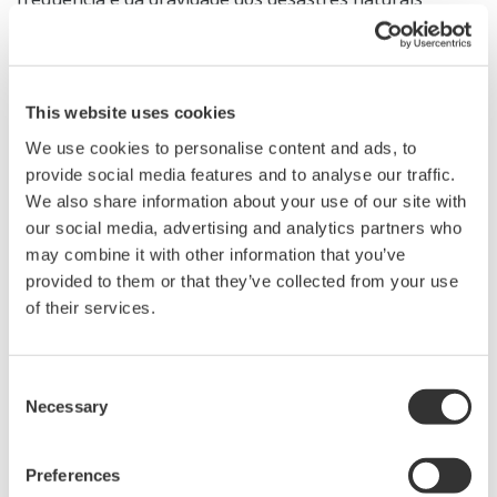
relacionados ao clima. Por meio de nossos esforços de
sustentabilidade, continuaremos a nos unir à
comunidade global para lidar com questões como a
This website uses cookies
escassez de recursos e as mudanças climáticas."
We use cookies to personalise content and ads, to
Desde a implementação dos sistemas de controle no
provide social media features and to analyse our traffic.
We also share information about your use of our site with
maior parque eólico do Japão até o fornecimento de
our social media, advertising and analytics partners who
sistemas de monitoramento para um importante
may combine it with other information that you’ve
oleoduto de transmissão de água na Arábia Saudita, a
provided to them or that they’ve collected from your use
Yokogawa continua sua busca incansável pelas metas
of their services.
de atingir emissões líquidas zero, fazer a transição para
uma economia circular e garantir o bem-estar de todos
Consent
até 2050, tornando assim o mundo um lugar melhor
Necessary
Selection
para as gerações futuras.
Preferences
Paul Simpson, diretor executivo do CDP, disse: