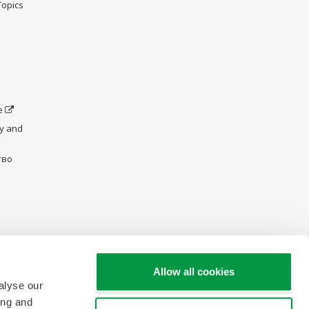
Topics
e
y and
тво
Allow all cookies
alyse our
ing and