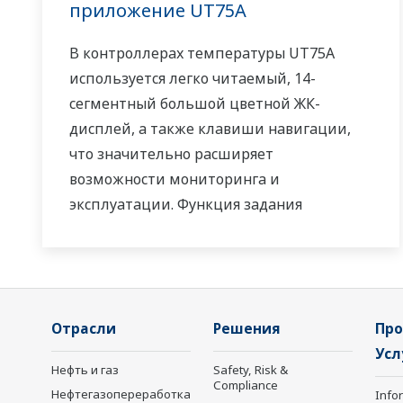
приложение UT75A
В контроллерах температуры UT75A
используется легко читаемый, 14-
сегментный большой цветной ЖК-
дисплей, а также клавиши навигации,
что значительно расширяет
возможности мониторинга и
эксплуатации. Функция задания
управляющей последовательности
релейно-контактной логики включена в
стандартную комплектацию. Небольшая
глубина контроллера помогает
Отрасли
Решения
Про
сэкономить место на приборной панели.
Усл
Также UT75A поддерживает открытые
Нефть и газ
Safety, Risk &
сети, такие как связь Ethernet.
Compliance
Нефтегазопереработка
Info