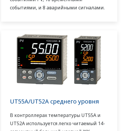
событиями, и 8 аварийными сигналами.
Также функция последовательности
релейно-контактной логики включена,
как стандартная
UT55A/UT52A среднего уровня
В контроллерах температуры UT55A и
UT52A используется легко читаемый 14-