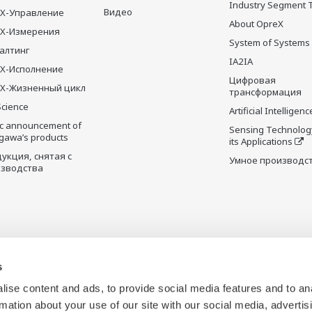
Industry Segment 
Видео
X-Управление
About OpreX
eX-Измерения
System of Systems
алтинг
IA2IA
X-Исполнение
Цифровая
X-Жизненный цикл
трансформация
Science
Artificial Intelligenc
ic announcement of
Sensing Technolog
gawa’s products
its Applications
укция, снятая с
Умное производс
зводства
s
ise content and ads, to provide social media features and to an
rmation about your use of our site with our social media, advertis