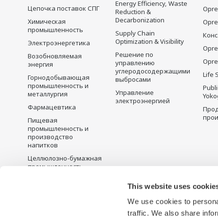
Energy Efficiency, Waste
Цепочка поставок СПГ
Opre
Reduction &
Decarbonization
Химическая
Opr
промышленность
Supply Chain
Конс
Optimization & Visibility
Электроэнергетика
Opre
Решение по
Возобновляемая
Opre
управлению
энергия
углеродосодержащими
Life 
Горнодобывающая
выбросами
промышленность и
Publ
Управление
металлургия
Yoko
электроэнергией
Фармацевтика
Прод
прои
Пищевая
промышленность и
производство
напитков
Целлюлозно-бумажная
промышленность
Металлургия
This website uses cookie
Вода и сточные воды
We use cookies to personal
Battery Manufacturing
traffic. We also share info