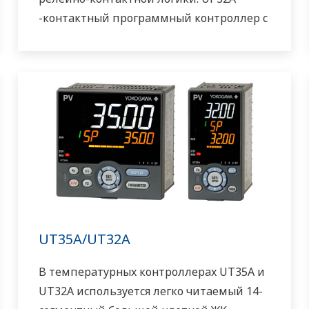
-контактный программный контроллер с
доступными 4 шаблонами и 40
сегментами. Он также включает
функцию последовательной релейно-
контактной логики
UT35A/UT32A
В температурных контроллерах UT35A и
UT32A используется легко читаемый 14-