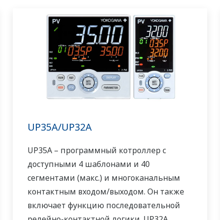
UP35A/UP32A
UP35A – программный котроллер с
доступными 4 шаблонами и 40
сегментами (макс.) и многоканальным
контактным входом/выходом. Он также
включает функцию последовательной
релейно-контактной логики. UP32A