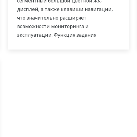
сегментный большой цветной ЖК-
дисплей, а также клавиши навигации,
что значительно расширяет
возможности мониторинга и
эксплуатации. Функция задания
управляющей
последовательности релейно-
контактной логики включена в
стандартную комплектацию. Небольшая
глубина контроллера помогает
сэкономить место на приборной панели.
UT35A/UT32A также поддерживает
открытые сети, такие как связь Ethernet.