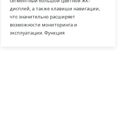
сегментный большой цветной ЖК-
дисплей, а также клавиши навигации,
что значительно расширяет
возможности мониторинга и
эксплуатации. Функция
последовательной релейно-контактной
логики включена в стандартную
комплектацию. Небольшая глубина
контроллера помогает сэкономить место
на приборной панели. UT55A/UT52A
также поддерживает открытые сети,
такие как связь Ethernet