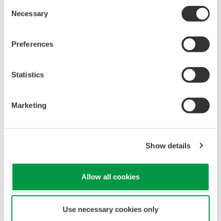
Consent
主要特点
Necessary
Selection
可以基于以下条件发送电子邮件：
Preferences
Exaquantum的计算结果。
从横河电机或非横河电机系统接收经过过滤的报警或事件。
Statistics
Exaquantum聚合期的结束，例如每小时、每天、轮班等。
电子邮件和短信可以通过SMTP电子邮件或SMS服务器发送给
一个或多个收件人。
Marketing
只基于定义的值或可配置的过滤器提供重要信息，以确保每个
人都被告知。
Show details
Allow all cookies
下载
Use necessary cookies only