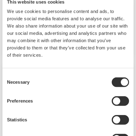
UP55A
This website uses cookies
We use cookies to personalise content and ads, to
UP55A是一款新發布的1/4 DIN尺寸程序控制器，
provide social media features and to analyse our traffic.
可以提供多達30種程序模式，並且可以同時監測8
We also share information about your use of our site with
個PV事件、16個時間事件和8個報警。同時，標配
our social media, advertising and analytics partners who
還包括梯形圖順控功能。
may combine it with other information that you’ve
provided to them or that they’ve collected from your use
of their services.
Consent
Necessary
Selection
Preferences
Statistics