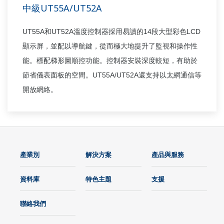
中級UT55A/UT52A
UT55A
UT52A
14
LCD
和
溫度控制器採用易讀的
段大型彩色
顯示屏，並配以導航鍵，從而極大地提升了監視和操作性
能。標配梯形圖順控功能。控制器安裝深度較短，有助於
UT55A/UT52A
節省儀表面板的空間。
還支持以太網通信等
開放網絡。
產業別
解決方案
產品與服務
資料庫
特色主題
支援
聯絡我們