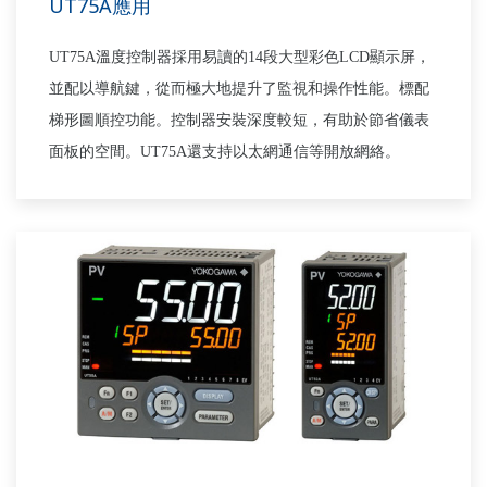
UT75A應用
UT75A
溫度控制器採用易讀的
14
段大型彩色
LCD
顯示屏，
並配以導航鍵，從而極大地提升了監視和操作性能。標配
梯形圖順控功能。控制器安裝深度較短，有助於節省儀表
面板的空間。
UT75A
還支持以太網通信等開放網絡。