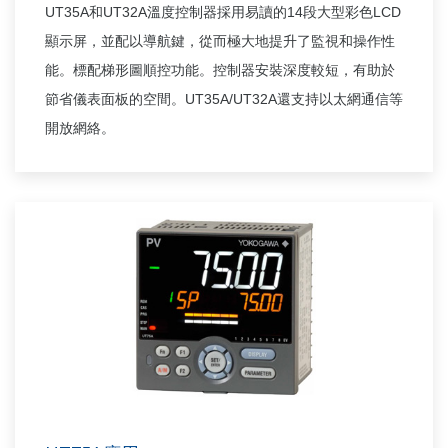
UT35A
UT32A
14
LCD
和
溫度控制器採用易讀的
段大型彩色
顯示屏，並配以導航鍵，從而極大地提升了監視和操作性
能。標配梯形圖順控功能。控制器安裝深度較短，有助於
UT35A/UT32A
節省儀表面板的空間。
還支持以太網通信等
開放網絡。