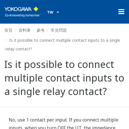
TW
首頁
資料庫
參考
常見問題
Is it possible to connect multiple contact inputs to a single
relay contact?
Is it possible to connect
multiple contact inputs to
a single relay contact?
No, use 1 contact per input. If you connect multiple
inputs, when you turn OFF the UT, the impedance