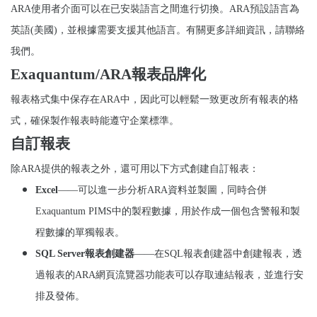
ARA
使用者介面可以在已安裝語言之間進行切換。
ARA
預設語言為
英語
(
美國
)
，並根據需要支援其他語言。有關更多詳細資訊，請聯絡
我們。
Exaquantum/ARA
報表品牌化
報表格式集中保存在
ARA
中，因此可以輕鬆一致更改所有報表的格
式，確保製作報表時能遵守企業標準。
自訂報表
除
ARA
提供的報表之外，還可用以下方式創建自訂報表：
Excel
——可以進一步分析
ARA
資料並製圖，同時合併
Exaquantum PIMS
中的製程數據，用於作成一個包含警報和製
程數據的單獨報表。
SQL Server
報表創建器
——在
SQL
報表創建器中創建報表，透
過報表的
ARA
網頁流覽器功能表可以存取連結報表，並進行安
排及發佈。