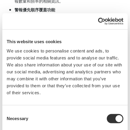
報數量和頻率的相關資訊。
警報優先順序覆蓋功能
CAMS
提供備用的優先級設定以
覆蓋
DCS
中的設定。
分組抑制
CAMS
分組抑制功能允許操作員抑制警報。
對於，可以過濾包
This website uses cookies
含來自操作員警報的報表，設定為包含或例外分組抑制警報。
We use cookies to personalise content and ads, to
閒定警報
provide social media features and to analyse our traffic.
操作員可以使用
CAMS
擱定警報，將警報暫時從操作員視窗中
We also share information about your use of our site with
排除，專注於更重要的警報，並在方便時再去處理擱定警報。
our social media, advertising and analytics partners who
may combine it with other information that you’ve
可以過濾與操作員操作相關的報表，設定為包括或不包括擱定
provided to them or that they’ve collected from your use
警報。
of their services.
自動創建工廠層級
Consent
如果在程序控制系統中進行配定，
ARA
可以提取並保存包含在已接
Necessary
Selection
收警報和事件消息中的工廠層級資訊。該工廠層級之後可用於過濾