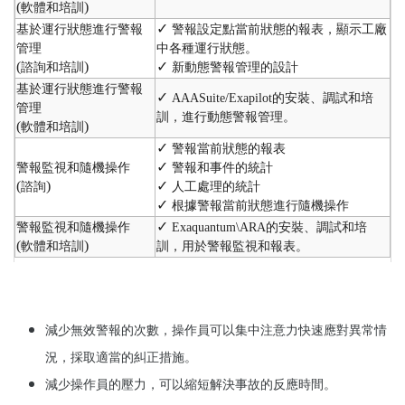
(
)
軟體和培訓
✓
基於運行狀態進行警報
警報設定點當前狀態的報表，顯示工廠
管理
中各種運行狀態。
(
)
✓
諮詢和培訓
新動態警報管理的設計
基於運行狀態進行警報
✓
AAASuite/Exapilot
的安裝、調試和培
管理
訓，進行動態警報管理。
(
)
軟體和培訓
✓
警報當前狀態的報表
✓
警報監視和隨機操作
警報和事件的統計
(
)
✓
諮詢
人工處理的統計
✓
根據警報當前狀態進行隨機操作
✓
警報監視和隨機操作
Exaquantum\ARA
的安裝、調試和培
(
)
軟體和培訓
訓，用於警報監視和報表。
減少無效警報的次數，操作員可以集中注意力快速應對異常情
況，採取適當的糾正措施。
減少操作員的壓力，可以縮短解決事故的反應時間。