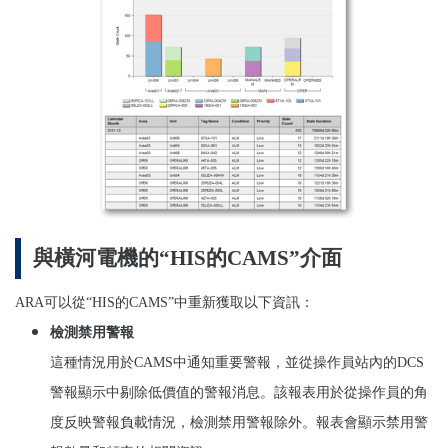
與橫河電機的“HIS的CAMS”介面
ARA
可以從
“
HIS
的
CAMS
”中重新獲取以下資訊：
檢測禁用警報
這種情況用於
CAMS
中通知重要警報，並從操作員站內的
DCS
警報顯示中剔除低價值的警報消息。
該報表用於從操作員的角
度反映警報負載情況，檢測禁用警報除外。報表會顯示禁用警