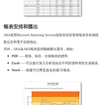
報表安排和匯出
ARA
使用
Microsoft Reporting Services
技術
安排並發佈報表至各個檔
案位定和電子信箱地址。
另外，
ARA
為
ARA
報表提供關鍵匯出選項，例如：
PDF
——發
佈、保存、分佈報表的標準。
Excel
——可以進行深入分析並結合不同的資料用於生成報表。
Word
——創建可注釋及簽名的週
/
月報表。