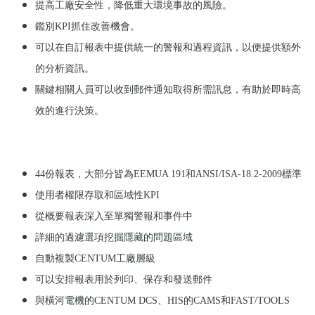
提高工廠安全性，降低重大環境事故的風險。
鑑別
KPI
抓住改善機會。
可以在自訂報表中提供統一的警報和過程資訊，以便提供額外
的分析資訊。
關鍵相關人員可以收到郵件通知取得所需訊息，有助於即時高
效的進行決策。
44
份報表，大部分皆為
EEMUA 191
和
ANSI/ISA-18.2-2009
標準
使用者權限存取和區域性
KPI
從概要報表深入至單獨警報和事件中
詳細的過濾選項挖掘隱藏的問題區域
自動複製
CENTUM
工廠層級
可以安排報表用於列印、保存和發送郵件
與橫河電機的
CENTUM DCS
、
HIS
的
CAMS
和
FAST/TOOLS