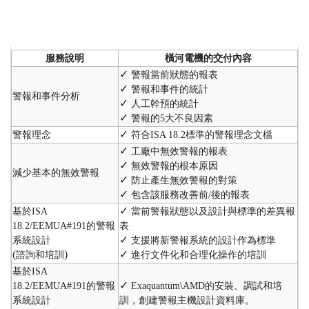
服務說明
橫河電機的交付內容
✓
警報當前狀態的報表
✓
警報和事件的統計
警報和事件分析
✓
人工幹預的統計
✓
警報的
5
大不良因素
✓
警報理念
符合
ISA 18.2
標準的警報理念文檔
✓
工廠中無效警報的報表
✓
無效警報的根本原因
減少基本的無效警報
✓
防止產生無效警報的對策
✓
包含該服務改善前
/
後的報表
✓
基於
ISA
當前警報狀態以及設計與標準的差異報
18.2/EEMUA#191
的警報
表
✓
系統設計
支援將新警報系統的設計作為標準
(
)
✓
諮詢和培訓
進行文件化和合理化操作的培訓
基於
ISA
✓
18.2/EEMUA#191
的警報
Exaquantum\AMD
的安裝、調試和培
系統設計
訓，創建警報主機設計資料庫。