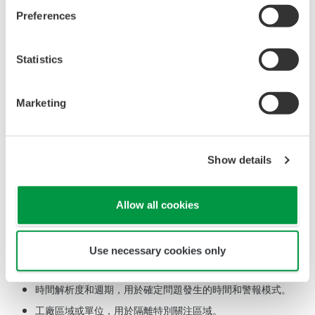
報表中顯示的資訊。
Preferences
報表概述
ARA
提供
35
份報表
(
如下所示
)
，分為以下
4
個領域：
Statistics
管理
——提供關於工廠
KPI
的高級概述
性能
——涵蓋特定的
EEMUA 191
性能指南，用於快速高亮
度
顯
Marketing
示
需關注的潛在區域。
操作
——
涵蓋警報率和趨勢的
日常
操作員報表
維護
——
高亮度顯示問題警報並協助警報合理化過程
Show details
報表過濾功能
Allow all cookies
ARA
報表過濾功能用於優化及分析報表資訊，以便挖掘隱藏的警報
問題。可以按照需求篩選已經產生的報表。根據報表的不同，過濾
Use necessary cookies only
器可能包括：
時間解析度和週期
，用於確定問題發生的時間和警報模式。
工廠區域或
單位，用於隔離特別關注區域。