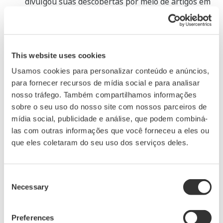
divulgou suas descobertas por meio de artigos em
revistas acadêmicas e apresentações. A SICE
concedeu esse prêmio à Yokogawa Solution Service
Corporation em reconhecimento às suas
This website uses cookies
realizações no estabelecimento de medidas que
podem rapidamente colocar as fábricas novamente
Usamos cookies para personalizar conteúdo e anúncios,
para fornecer recursos de mídia social e para analisar
em operação após um desastre natural e que se
nosso tráfego. Também compartilhamos informações
mostram úteis nas atividades de manutenção do
sobre o seu uso do nosso site com nossos parceiros de
ciclo de vida das fábricas.
mídia social, publicidade e análise, que podem combiná-
las com outras informações que você forneceu a eles ou
Prêmio Internacional de
que eles coletaram do seu uso dos serviços deles.
Padronização: Prêmio de Realização
O Prêmio Internacional de Padronização: Achievement
Consent
Necessary
Prize é concedido a indivíduos e organizações que
Selection
tenham feito contribuições significativas por meio do
estabelecimento de normas internacionais em campos
Preferences