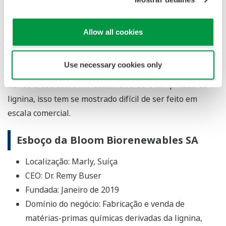
sintetizados principalmente a partir do petróleo e
usados como matéria-prima essencial para muitos
produtos químicos, farmacêuticos e químicos
Allow all cookies
funcionais, como tintas e fragrâncias. Para a
substituição petroquímica, a decomposição da lignina
Use necessary cookies only
em monolignol é uma etapa necessária. No entanto,
devido à estrutura molecular diversa e complicada da
lignina, isso tem se mostrado difícil de ser feito em
escala comercial.
Esboço da Bloom Biorenewables SA
Localização: Marly, Suíça
CEO: Dr. Remy Buser
Fundada: Janeiro de 2019
Domínio do negócio: Fabricação e venda de
matérias-primas químicas derivadas da lignina,