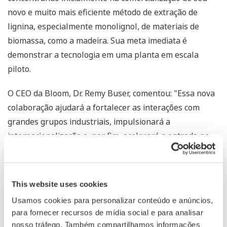
novo e muito mais eficiente método de extração de
lignina, especialmente monolignol, de materiais de
biomassa, como a madeira. Sua meta imediata é
demonstrar a tecnologia em uma planta em escala
piloto.
O CEO da Bloom, Dr. Remy Buser, comentou: "Essa nova
colaboração ajudará a fortalecer as interações com
grandes grupos industriais, impulsionará a
internacionalização e, por fim, acelerará a entrada no
mercado, fatores essenciais para combater as
mudanças climáticas e causar um impacto significativo".
This website uses cookies
Tsuyoshi Abe, vice-presidente sênior da Yokogawa e
Usamos cookies para personalizar conteúdo e anúncios,
chefe da sede de marketing, acrescentou: "A Yokogawa
para fornecer recursos de mídia social e para analisar
tem como objetivo contribuir para os Objetivos de
nosso tráfego. Também compartilhamos informações