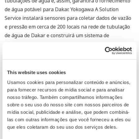
tubulações de água e, assim, garantirá o fornecimento
de água potável para Dakar. Yokogawa A Solution
Service instalará sensores para coletar dados de vazão
e pressão em cerca de 200 locais na rede de tubulação
de água de Dakar e construirá um sistema de
gerenciamento de abastecimento de água capaz de
localizar vazamentos de água e outros problemas
semelhantes. Isso contribuirá para a realização das
metas do projeto, que exigem uma redução de pelo
This website uses cookies
menos dois milhões de toneladas nas perdas anuais de
Usamos cookies para personalizar conteúdo e anúncios,
água causadas por vazamentos na rede de tubulação de
para fornecer recursos de mídia social e para analisar
água e um aumento na taxa de abastecimento de água
nosso tráfego. Também compartilhamos informações
24 horas, dos atuais 70% para 100%.
sobre o seu uso do nosso site com nossos parceiros de
mídia social, publicidade e análise, que podem combiná-
Para melhorar o fornecimento de água potável em
las com outras informações que você forneceu a eles ou
que eles coletaram do seu uso dos serviços deles.
países emergentes e em desenvolvimento, a Yokogawa
Solution Service e as empresas do Grupo Yokogawa