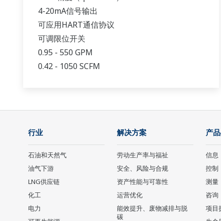
4-20mA信号输出
可应用HART通信协议
可调限位开关
0.95 - 550 GPM
0.42 - 1050 SCFM
行业
解决方案
产品
石油和天然气
劳动生产率与福祉
信息
油气下游
安全、风险与合规
控制
LNG供应链
资产性能与可靠性
测量
化工
运营优化
咨询
电力
能效提升、废物减排与脱
项目
碳