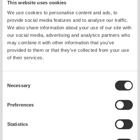
This website uses cookies
个PV事件、16个时间事件和8个报警。同时，标配
We use cookies to personalise content and ads, to
还包括梯形图顺控功能。
provide social media features and to analyse our traffic.
We also share information about your use of our site with
our social media, advertising and analytics partners who
may combine it with other information that you’ve
provided to them or that they’ve collected from your use
of their services.
Consent
Necessary
Selection
Preferences
UT35A/UT32A
Statistics
UT35A
UT32A
14
LCD
和
温度控制器采用易读的
段大型彩色