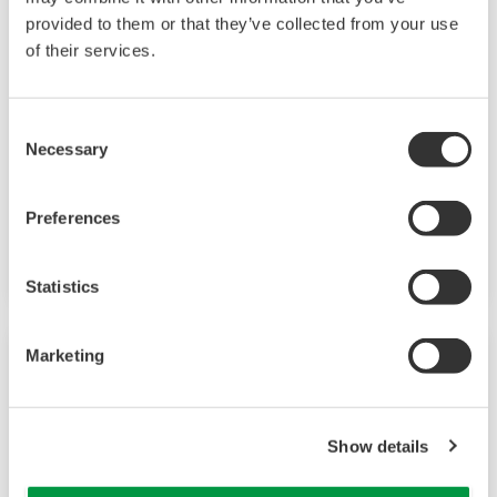
provided to them or that they’ve collected from your use
of their services.
Consent
Necessary
Selection
UT32A-D
UT32A-D
2
是一款紧凑型数字指示控制器，带可选的
回路
Preferences
控制，还包括梯形图顺控功能。
Statistics
Marketing
Show details