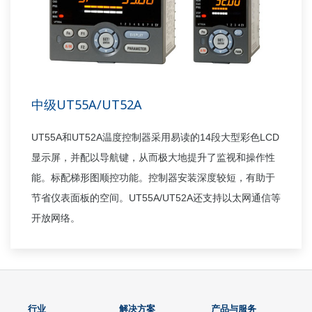
中级UT55A/UT52A
UT55A
UT52A
14
LCD
和
温度控制器采用易读的
段大型彩色
显示屏，并配以导航键，从而极大地提升了监视和操作性
能。标配梯形图顺控功能。控制器安装深度较短，有助于
UT55A/UT52A
节省仪表面板的空间。
还支持以太网通信等
开放网络。
行业
解决方案
产品与服务