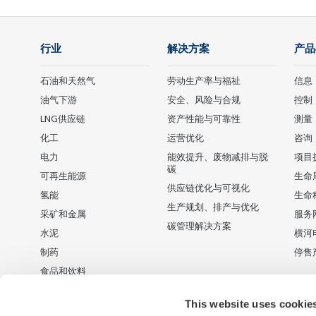
行业
解决方案
产品
石油和天然气
劳动生产率与福祉
信息
油气下游
安全、风险与合规
控制
LNG供应链
资产性能与可靠性
测量
化工
运营优化
咨询
电力
能效提升、废物减排与脱
项目
碳
可再生能源
生命
供应链优化与可视化
氢能
生命
生产规划、排产与优化
采矿和金属
服务
碳管理解决方案
水泥
横河
制药
停售
食品和饮料
纸浆和造纸
This website uses cookie
钢铁