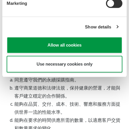
Marketing
永續發展促進部門，並發布了包括“
三大目標
”在內的
橫河集
團永續採購指南
。 我們的永續採購指南旨在促進整個供應
鏈都能實踐可持續性的採購活動，不僅包括橫河電機集團，
Show details
還包括橫河電機供應商。
供應商評鑑與選用政策
Allow all cookies
我們透過優先考慮以下標準，全面評估和選擇我們的供應
Use necessary cookies only
商：
同意遵守我們的永續採購指南。
遵守商業道德和法律法規，保持健康的營運，才能與
客戶建立穩定的合作關係。
能夠在品質、交付、成本、技術、響應和服務方面提
供世界一流的性能水準。
能夠在要求的時間供應所需的數量，以適應客戶交貨
和數量要求的變化。