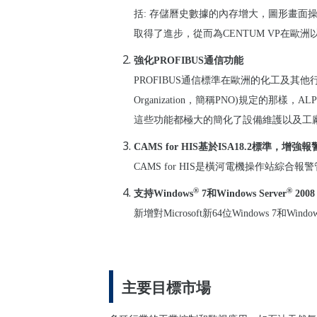
括
:
存儲曆史數據的內存增大，圖形畫面
取得了進步，從而為
CENTUM VP
在歐洲
強化
PROFIBUS
通信功能
PROFIBUS
通信標準在歐洲的化工及其他
Organization
，簡稱
PNO)
規定的那樣，
ALP
這些功能都極大的簡化了設備維護以及工
CAMS for HIS
基於
ISA18.2
標準，增強報
CAMS for HIS
是橫河電機操作站綜合報警
®
®
支持
Windows
7
和
Windows Server
2008
新增對
Microsoft
新
64
位
Windows 7
和
Window
主要目標市場