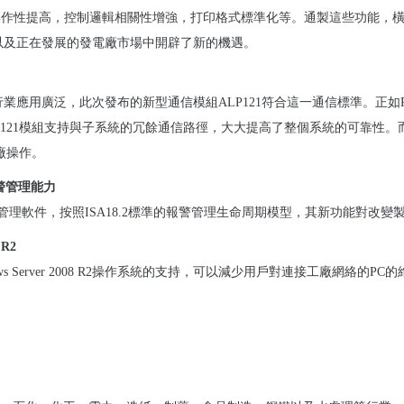
操作性提高，控制邏輯相關性增強，打印格式標準化等。通製這些功能，
以及正在發展的發電廠市場中開辟了新的機遇。
行業應用廣泛，此次發布的新型通信模組
ALP121
符合這一通信標準。正如
121
模組支持與子系統的冗餘通信路徑，大大提高了整個系統的可靠性。
廠操作。
警管理能力
管理軟件，按照
ISA18.2
標準的報警管理生命周期模型，其新功能對改變
 R2
s Server 2008 R2
操作系統的支持，可以減少用戶對連接工廠網絡的
PC
的