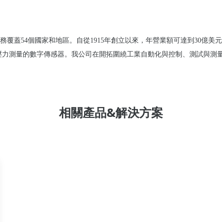
務覆蓋
54
個國家和地區。自從
1915
年創立以來，年營業額可達到
30
億美元
壓力測量的數字傳感器。我公司在開拓圍繞工業自動化與控制、測試與測
相關產品&解決方案