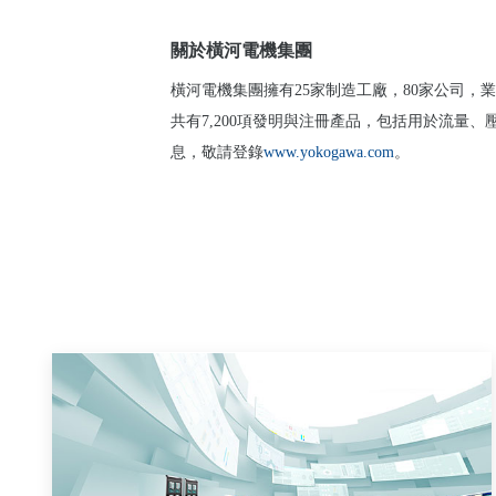
關於橫河電機集團
橫河電機集團擁有
25
家制造工廠，
80
家公司，業
共有
7,200
項發明與注冊產品，包括用於流量、
息，敬請登錄
www.yokogawa.com
。