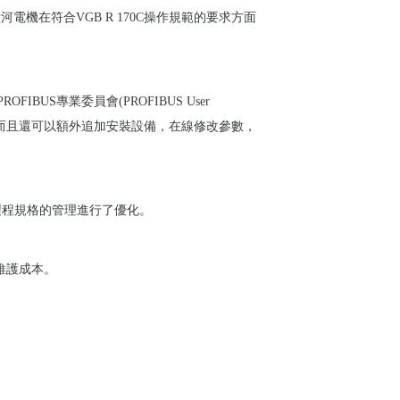
橫河電機在符合
VGB R 170C
操作規範的要求方面
PROFIBUS
專業委員會
(PROFIBUS User
而且還可以額外追加安裝設備，在線修改參數，
製程規格的管理進行了優化。
維護成本。