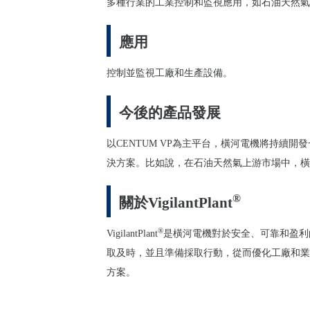
多種行業的工業控制和監視應用，如石油天然氣
應用
控制並監視工廠和生產設備。
今後的產品發展
以
CENTUM VP
為主平台，橫河電機將持續開發
決方案。比如說，在石油天然氣上游市場中，橫
®
關於
VigilantPlant
®
VigilantPlant
是橫河電機對於安全、可靠和盈利
取及時，並且準備採取行動，從而優化工廠和業
方案。