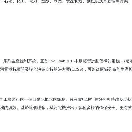
、石化、化工、電力、造紙、制藥、食品制造、鋼鐵以及水處理等行業。
一系列生產控制系統。正如
Evolution 2015
中期經營計劃倡導的那樣，橫
河電機持續開發聯合決策支持解決方案
(CDSS)
，可以從廣域分布的生產
的工廠運行的一個自動化概念的總結。旨在實現運行良好的可持續發展狀
務的績效。基於這個理念，橫河電機推出了多種多樣的確保安全、更有效