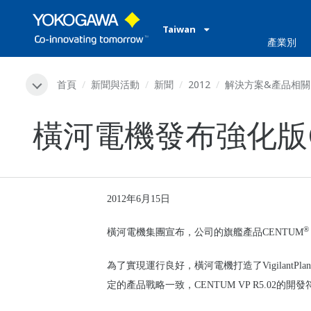
Taiwan
產業別
首頁
新聞與活動
新聞
2012
解決方案&產品相關
橫河電機發布強化版C
2012
年
6
月
15
日
®
橫河電機集團宣布，公司的旗艦產品
CENTUM
為了實現運行良好，橫河電機打造了
VigilantPlan
定的產品戰略一致，
CENTUM VP R5.02
的開發