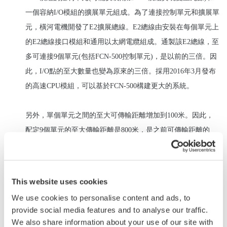
一個容納I/O模組的擴展單元組成。為了連接控制單元和擴展單
元，橫河電機開發了E2擴展總線。E2總線由安裝在每個單元上
的E2總線接口模組和通用以太網電纜組成。通製該E2總線，至
多可連接9個單元(包括FCN-500控制單元)，是以前的三倍。因
此，I/O點的至大數量也變為原來的三倍。採用2016年3月發布
的高速CPU模組，可以基於FCN-500構建更大的系統。
另外，單個單元之間的至大可傳輸距離增加到100米。因此，
配定9個單元的至大傳輸距離是800米，是之前可傳輸距離的
100倍。使用商業用的光纖電纜和媒體轉換器，可以構建跨越
數公裏的STARDOM系統。由於擴展單元安裝在傳感器等附
近，因此可降低布線成本，減少維護工作量。
This website uses cookies
We use cookies to personalise content and ads, to
有三種不同類型的基本模組可供選擇：10模組插槽的長型基本
provide social media features and to analyse our traffic.
模組，5模組插槽的短型基本模組以及3模組插槽的新型緊湊型
We also share information about your use of our site with