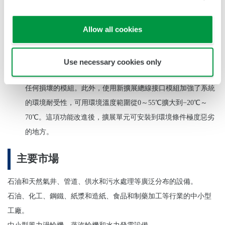
保高度的可靠性。
Allow all cookies
維護也是確保系統高可靠性的關鍵因素。與之前版本的
STARDOM相同，新版本通製VDS HMI、FAST / TOOLS
SCADA和其他方法，可以掌握擴展單元中各模組的運行狀態，
Use necessary cookies only
快速檢測故障，還可以在不關閉FCN-500控制器的情況下更換
任何損壞的模組。此外，使用新擴展總線接口模組加強了系統
的環境耐受性，可用環境溫度範圍從0～55℃擴大到
−
20
℃～
70℃。這項功能改進後，擴展單元可安裝到環境條件極度惡劣
的地方。
主要市場
石油和天然氣井、管道、供水和污水處理等廣泛分布的設備。
石油、化工、鋼鐵、紙漿和造紙、食品和制藥加工等行業的中小型
工廠。