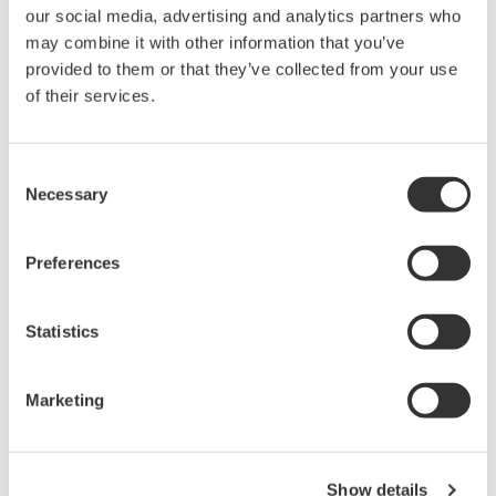
基本模組。客戶可以根據所需的I/O點數量和安裝空間組合使用
our social media, advertising and analytics partners who
may combine it with other information that you’ve
這三種不同類型的基本模組。
provided to them or that they’ve collected from your use
of their services.
擴展總線的對比
擴展總線接口
擴展單元的至
至大傳輸距離
Consent
模組
大數量
Necessary
Selection
2
8 m
個單元
SB
現有產
總線重複模
(
(
單元間至大傳輸距
包括控制單元
品
組
)
)
離：8米
共3個單元
Preferences
8
800 m
個基本單元
E2
總線接口模
(
(
單元間至大傳輸距
新產品
包括控制單元
組
)
)
Statistics
離：100米
共9個單元
Marketing
高度的可靠性：雙重冗餘總線、強化環境耐受性
新的E2總線以及FCN-500的CPU、電源、控制網絡和內部總線
均可進行冗餘。因此，即使使用E2總線構建大型系統，也能確
Show details