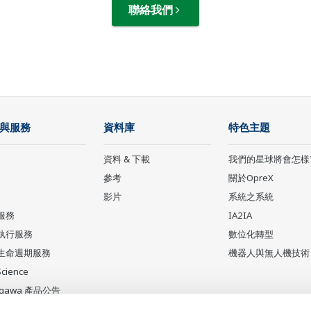
聯絡我們
與服務
資料庫
特色主題
資料 & 下載
我們的星球將會怎樣
參考
關於OpreX
影片
系統之系統
服務
IA2IA
執行服務
數位化轉型
生命週期服務
機器人與無人機技術
Science
ogawa 產品公告
產品