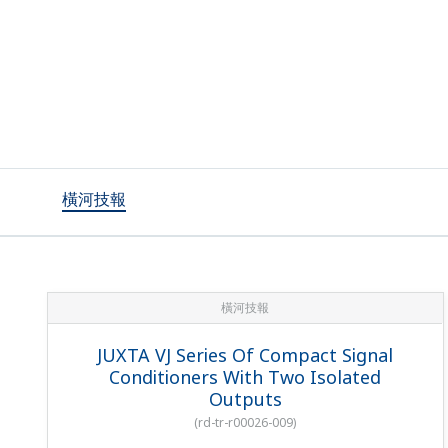
橫河技報
橫河技報
JUXTA VJ Series Of Compact Signal
Conditioners With Two Isolated
Outputs
(
rd-tr-r00026-009
)