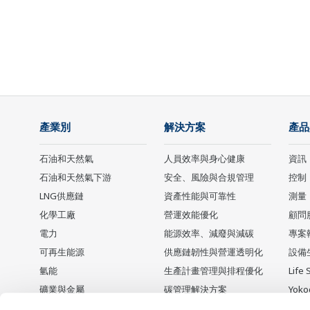
產業別
解決方案
產品
石油和天然氣
人員效率與身心健康
資訊
石油和天然氣下游
安全、風險與合規管理
控制
LNG供應鏈
資產性能與可靠性
測量
化學工廠
營運效能優化
顧問
電力
能源效率、減廢與減碳
專案
可再生能源
供應鏈韌性與營運透明化
設備
氫能
生產計畫管理與排程優化
Life 
礦業與金屬
碳管理解決方案
Yok
水泥
停產