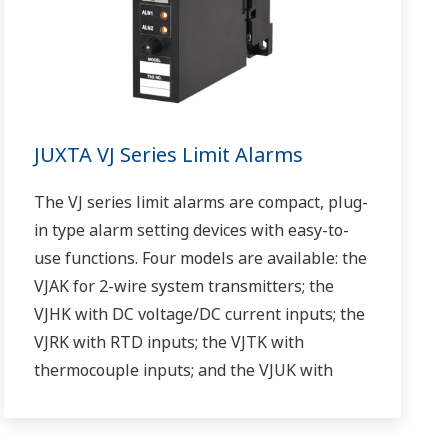
JUXTA VJ Series Limit Alarms
The VJ series limit alarms are compact, plug-
in type alarm setting devices with easy-to-
use functions. Four models are available: the
VJAK for 2-wire system transmitters; the
VJHK with DC voltage/DC current inputs; the
VJRK with RTD inputs; the VJTK with
thermocouple inputs; and the VJUK with
universal inputs.