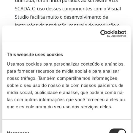
utilizada, foram incorporados ao software VDS
SCADA. O uso desses componentes com o Visual
Studio facilita muito o desenvolvimento de
instruções de produção, controle de produção e
outros tipos de gráficos necessários para
aplicações específicas. Assim, o software VDS
SCADA foi otimizado para atender aos requisitos
This website uses cookies
das áreas de automação de processos (PA) e
Usamos cookies para personalizar conteúdo e anúncios,
automação de fábricas (FA).
para fornecer recursos de mídia social e para analisar
nosso tráfego. Também compartilhamos informações
Takashi Nishijima, diretor e vice-presidente sênior da
sobre o seu uso do nosso site com nossos parceiros de
sede de negócios da plataforma de automação
mídia social, publicidade e análise, que podem combiná-
industrial, afirma: "Com as tecnologias digitais de campo
las com outras informações que você forneceu a eles ou
que fazem uso efetivo das informações da planta por
que eles coletaram do seu uso dos serviços deles.
meio da digitalização das comunicações entre os
dispositivos de campo e os sistemas de controle, a
Consent
Yokogawa está ajudando seus clientes a concretizar o
Necessary