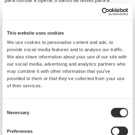
para montar e operar o banco de testes para a
ExxonMobil e nossos parceiros de colaboração",
afirmou Brad Houk, gerente de projetos da ExxonMobil
Research and Engineering Empresa. "Esse é um marco
This website uses cookies
importante no uso dos padrões da OPAF para criar um
sistema de controle industrial. Os principais critérios da
We use cookies to personalise content and ads, to
provide social media features and to analyse our traffic.
ExxonMobil para a seleção do integrador de sistemas
We also share information about your use of our site with
incluíam uma compreensão comprovada dos requisitos
our social media, advertising and analytics partners who
técnicos para criar um sistema OPA a partir de
may combine it with other information that you’ve
componentes heterogêneos e a capacidade de
provided to them or that they’ve collected from your use
funcionar como um corretor agnóstico de componentes
of their services.
de todos os fornecedores."
Consent
Tsuyoshi Abe, vice-presidente sênior da Yokogawa e
Necessary
Selection
diretor da sede de marketing da empresa, comentou: "A
Yokogawa está participando proativamente de
Preferences
iniciativas de arquitetura aberta, como a Open Process