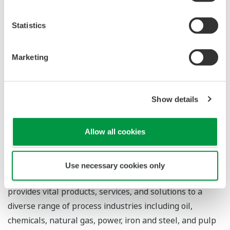
Automation, com participantes do setor em todo o
mundo. Estamos honrados por termos sido selecionados
Statistics
para esse importante projeto e esperamos trabalhar
com a ExxonMobil, seus parceiros de colaboração e o
Marketing
setor nas instalações do Test Bed para acelerar a
criação de um ecossistema OPA".
Show details
Sobre a Yokogawa
Allow all cookies
Founded in 1915, Yokogawa engages in broad-ranging
activities in the areas of measurement, control, and
Use necessary cookies only
information. The industrial automation business
provides vital products, services, and solutions to a
diverse range of process industries including oil,
chemicals, natural gas, power, iron and steel, and pulp