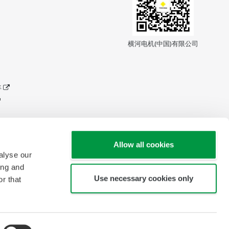
横河电机(中国)有限公司
年
Allow all cookies
alyse our
ing and
Use necessary cookies only
r that