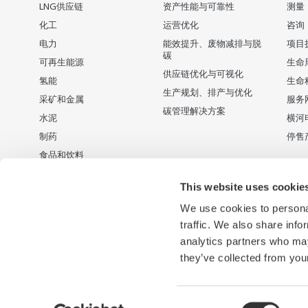
LNG供应链
资产性能与可靠性
测量
化工
运营优化
咨询
电力
能效提升、废物减排与脱
项目
碳
可再生能源
生命
供应链优化与可视化
氢能
生命
生产规划、排产与优化
采矿和金属
服务
碳管理解决方案
水泥
横河
制药
停售
食品和饮料
纸浆和造纸
This website uses cookie
钢铁
We use cookies to personal
供排水
traffic. We also share info
电池制造
analytics partners who may
半导体
they’ve collected from your
Consent