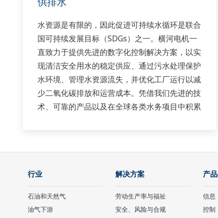
供排水
水资源是有限的，因此促进可持续水循环是联合
国可持续发展目标（SDGs）之一。横河电机一
直致力于提供先进的数字化控制解决方案，以实
现清洁安全用水的稳定供应、通过污水处理保护
水环境、管理水资源流失，并优化工厂运行以减
少二氧化碳排放和运营成本。凭借我们先进的技
术、可靠的产品以及在全球各类水务项目中积累
的丰富专业经验，我们与您携手提供可持续的水
务解决方案，助力您的业务发展，并在工厂整个
生命周期内创造价值。
横河电机为市政用水和工业用水市场提供广泛的
行业
解决方案
产品
水控制应用支持。
石油和天然气
劳动生产率与福祉
信息
油气下游
安全、风险与合规
控制