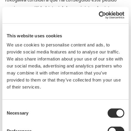
gracias a su sólido historial de suministro de sistemas
de control a PetroChina y a operadores de grandes
instalaciones de abastecimiento de agua en China, así
como a la excelencia de sus productos, su capacidad de
This website uses cookies
Ingeniería y sus servicios posventa. Además, el cliente
We use cookies to personalise content and ads, to
acogió favorablemente la propuesta de Yokogawa de
provide social media features and to analyse our traffic.
construir un entorno operativo óptimo basado en una
We also share information about your use of our site with
plataforma de sistema de control estable que utiliza
our social media, advertising and analytics partners who
Gestión de alarma avanzado y comunicaciones de alta
may combine it with other information that you’ve
provided to them or that they’ve collected from your use
velocidad. Alentado por este pedido, Yokogawa seguirá
of their services.
esforzándose por satisfacer las necesidades de los
clientes y ampliar así su negocio de control en China,
basándose en la
Co-innovar mañana
eslogan de la marca
Consent
Necessary
corporativa.
Selection