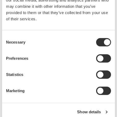
may combine it with other information that you’ve
provided to them or that they’ve collected from your use
of their services.
ExRobotics ExR-1 robot
Consent
Necessary
Selection
ExRobotics的營運總監Ian Peerless表示：“透過與橫河公
司合作，我們能夠加速這項新技術的實施，為營運商創造一
Preferences
個更安全的工作環境，同時減少我們客戶的營運成本。”
橫河公司生命週期服務事業部負責人田野口宏補充：“我們
Statistics
發現各個領域在安全、環境和經濟問題的服務解決方案都有
龐大的需求。身為SPRINT機器人合作*2的成員之一，
Marketing
ExRobotics的技術與橫河的機器人服務平台願景完美契合。
我們期待透過這個協議，未來在先進解決方案上一起探討更
多的合作機會。”
Show details