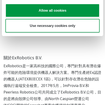
*1 國際電子電機委員會爆炸環境使用設備標準認證。
Allow all cookies
(IECEx 體系)
*2 2015年啟動的產業主導計畫，旨在促進機器人技術在資
本密集型基礎設施的檢查和維護中的發展、開發及應用。
Use necessary cookies only
關於ExRobotics B.V.
ExRobotics是一家高科技的國際公司，專門針對具有潛在爆
炸可能的危險環境提供機器人解決方案。專門生產經Ex認證
的機器人(ATEX和IECEX 1區)，可以針對存在潛在危險的設
備執行遠端安全檢查。2017年5月，ImProvia B.V.和
Peerless Robotics公司共同成立了ExRobotics B.V.公司，目
的是將由殼牌公司領導、由North Caspian營運公司