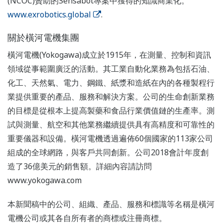
(NCOC)贊助的Sensabot專案中獲得的知識商業化。
www.exrobotics.global
.
關於橫河電機集團
橫河電機(Yokogawa)成立於1915年，在測量、控制和資訊
領域從事範圍廣泛的活動。其工業自動化業務為包括石油、
化工、天然氣、電力、鋼鐵、紙漿和造紙在內的各種製程行
業提供重要的產品、服務和解決方案。公司的生命創新業務
的目標是從根本上提高製藥和食品行業價值鏈的生產率。測
試與測量、航空和其他業務繼續提供具有高精度和可靠性的
重要儀器和設備。橫河電機透過遍佈60個國家的113家公司
組成的全球網路，與客戶共同創新。公司2018會計年度創
造了36億美元的銷售額。詳細內容請訪問
www.yokogawa.com
本新聞稿中的公司、組織、產品、服務和標識等名稱是橫河
電機公司或其各自所有者的商標或注冊商標。