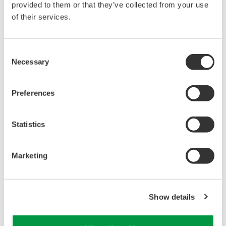
provided to them or that they’ve collected from your use
of their services.
Consent
Necessary
Selection
Preferences
兩家公司用於驗證和測試的台式設備（來源：微波化學）
Statistics
點擊看大圖
協作詳情
Marketing
微波化學將開發用於小型分布式化學回收系統的設備，該設
備將內定PE、PP和PS（聚苯乙烯）的連續熱分解功能。橫
Show details
河電機解決方案服務公司將研究用於監測熱分解製程狀態的
測量方法，並實時進行成分分析和估算。通製利用橫河電機