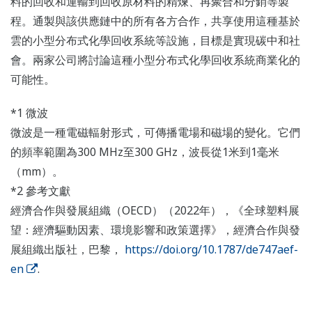
料的回收和運輸到回收原材料的精煉、再聚合和分銷等製
程。通製與該供應鏈中的所有各方合作，共享使用這種基於
雲的小型分布式化學回收系統等設施，目標是實現碳中和社
會。兩家公司將討論這種小型分布式化學回收系統商業化的
可能性。
*1 微波
微波是一種電磁輻射形式，可傳播電場和磁場的變化。它們
的頻率範圍為300 MHz至300 GHz，波長從1米到1毫米
（mm）。
*2 參考文獻
經濟合作與發展組織（OECD）（2022年），《全球塑料展
望：經濟驅動因素、環境影響和政策選擇》，經濟合作與發
展組織出版社，巴黎，
https://doi.org/10.1787/de747aef-
en
.