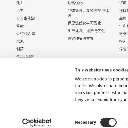
化工
运营优化
咨询
电力
能效提升、废物减排与脱
项目
碳
可再生能源
生命
供应链优化与可视化
氢能
生命
生产规划、排产与优化
采矿和金属
服务
碳管理解决方案
水泥
横河
制药
停售
食品和饮料
纸浆和造纸
This website uses cookie
钢铁
We use cookies to personal
供排水
traffic. We also share info
电池制造
analytics partners who may
半导体
they’ve collected from your
Consent
Necessary
使用条款
隐私保护
Cookies and Web Beacons
社会媒体
Selection