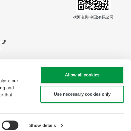
横河电机(中国)有限公司
年
Allow all cookies
alyse our
ing and
Use necessary cookies only
r that
Show details
Copyright © 2005-2026 Yokogawa China Co., Ltd.