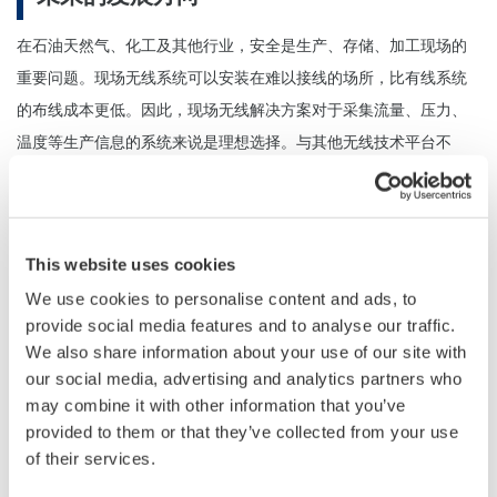
在石油天然气、化工及其他行业，安全是生产、存储、加工现场的
重要问题。现场无线系统可以安装在难以接线的场所，比有线系统
的布线成本更低。因此，现场无线解决方案对于采集流量、压力、
温度等生产信息的系统来说是理想选择。与其他无线技术平台不
同，它们可用于构建进行气体检测及其他安全功能的系统，能很好
地满足这些目的。随着SIL2认证的无线气体检测系统的发布，横河
电机将积极推广其现场无线设备和系统，并将拓展此业务。
This website uses cookies
*1
IEC61508
中规定的四个安全完整性等级其中之一，是电气和电子
We use cookies to personalise content and ads, to
设备的功能安全标准，由国际电工委员会(IEC)制定。多数现场安全
provide social media features and to analyse our traffic.
We also share information about your use of our site with
设备都需要SIL2认证。
our social media, advertising and analytics partners who
*2
may combine it with other information that you’ve
基于ISA100.11a工业自动化无线通信标准的网络协议，由国际自
provided to them or that they’ve collected from your use
动化协会(ISA)制定，它的实施需要申请。它获得了2014年10月IEC
of their services.
的IEC62734国际标准的许可。