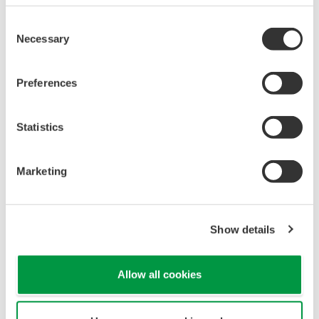
*3
包含碳和氢的化合物的统称，包括甲烷、乙烷、苯、甲苯等。它
Consent
Necessary
是石油和天然气的主要成分。
Selection
更多信息
Preferences
现场无线专属网站
Statistics
Marketing
关于横河电机集团
横河电机集团拥有88家公司，业务覆盖56个国家。自从1915年创立
以来，年营业额可达35亿美元的横河电机集团一直致力于技术的研
Show details
究与创新。我公司围绕工业自动化与控制(IA)、测试与测量及其他业
务板块开拓业务。尤其在工业自动化领域，横河电机在众多行业中
Allow all cookies
均起着重要作用，如石油、化工、天然气、电力、钢铁、造纸、制
药和食品加工等。了解更多信息，敬请登录：