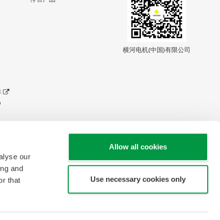
横河电机(中国)有限公司
年
Allow all cookies
alyse our
ing and
Use necessary cookies only
r that