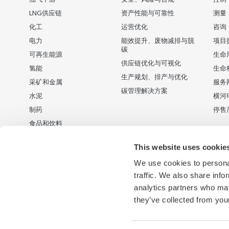
LNG供应链
资产性能与可靠性
测量
化工
运营优化
咨询
电力
能效提升、废物减排与脱
项目
碳
可再生能源
生命
供应链优化与可视化
氢能
生命
生产规划、排产与优化
采矿和金属
服务
碳管理解决方案
水泥
横河
制药
停售
食品和饮料
纸浆和造纸
This website uses cookie
钢铁
We use cookies to personal
供排水
traffic. We also share info
电池制造
analytics partners who may
半导体
they’ve collected from your