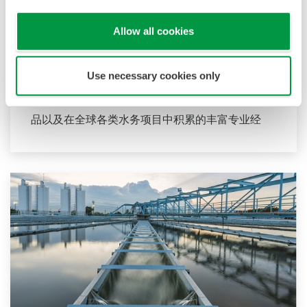
水资源是有限的，因此促进可持续水循环是联合国
可持续发展目标（SDGs）之一。横河电机一直致
Allow all cookies
力于提供先进的数字化控制解决方案，以实现清洁
安全用水的稳定供应、通过污水处理保护水环境、
Use necessary cookies only
管理水资源流失，并优化工厂运行以减少二氧化碳
排放和运营成本。凭借我们先进的技术、可靠的产
品以及在全球各类水务项目中积累的丰富专业经
验，我们与您携手提供可持续的水务解决方案，助
力您的业务发展，并在工厂整个生命周期内创造价
值。
横河电机为市政用水和工业用水市场提供广泛的水
控制应用支持。