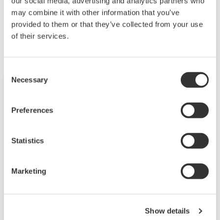
our social media, advertising and analytics partners who
may combine it with other information that you’ve
相关行业
provided to them or that they’ve collected from your use
of their services.
Consent
Necessary
Selection
Preferences
Statistics
Marketing
供排水
Show details