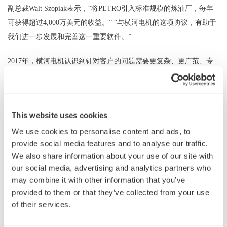
副总裁Walt Szopiak表示，“将PETRO引入标准规模的炼油厂，每年
可获得超过4,000万美元的收益。” “与横河电机的这项协议，有助于
我们进一步发展和完善这一重要软件。”
2017
年，横河电机认识到针对客户的问题需要更复杂、更广范、专
门定制的解决方案，因此推出了Synaptic Business Automation（工业
自动化业务）概念，通过连接客户组织中的内容创造可持续的意
义。供应链优化是一个关键领域，横河电机将业务和行业知识与数
This website uses cookies
字自动化技术相结合，与客户共同创新，以推动业务流程的转型。
We use cookies to personalise content and ads, to
横河电机执行副总裁兼解决方案和服务业务总部负责人黑须聪先生
provide social media features and to analyse our traffic.
We also share information about your use of our site with
表示，“作为主要的自动化承包商，横河电机与雪佛龙建立了长期的
our social media, advertising and analytics partners who
信任和互惠互利关系。我们很自豪宣布这项协议，因为KBC产品组
may combine it with other information that you’ve
合将增加这一重要服务，能源和化工行业的客户将能够利用端到端
provided to them or that they’ve collected from your use
供应链的先进解决方案。”
of their services.
PETRO
现在就可以通过KBC销售。如果您感兴趣，请直接联系KBC