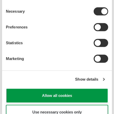
或通过当地的横河电机办事处进行查询。
Consent
Necessary
Selection
关于雪佛龙能源技术公司
Preferences
雪佛龙能源技术公司是雪佛龙美国公司旗下子公司，负责开发和技
术管理，帮助寻找和生产新的石油天然气储备，提高现有油田的回
Statistics
收率，并优化下游资产的生产率。
关于雪佛龙公司
Marketing
雪佛龙公司是良好的综合能源公司之一。 通过其在多区域开展业务
的各分支机构，该公司几乎涉及能源行业的各个方面。 雪佛龙勘
Show details
探、生产和运输原油和天然气；精炼、销售及运输燃料和润滑油；
制造和销售石化产品及添加剂；发电；开发和推广能够提高公司运
Allow all cookies
营各方面业务意义的技术。雪佛龙总部位于美国加利福尼亚州圣拉
www.chevron.com
.
蒙市。更多相关信息，请访问：
Use necessary cookies only