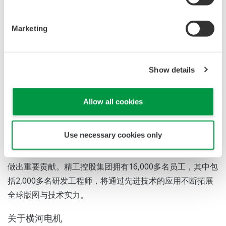
团合作，他们的技术和快速发展的业务领域与横河电机在资
源循环利用、脱碳方面的可持续发展目标高度契合。我们期
Marketing
待通过紧密合作，共同开发能显著提升运营效率与自主化水
平的解决方案。”
Show details
关于精工控股集团
Allow all cookies
精工控股集团是中国民企500强、中国制造业500强企业，
历经数十年发展，业务领域涵盖钢结构建筑、高端集成装
Use necessary cookies only
备、再生纤维、新型绿色建材、健康食品及保健产品等。精
工控股集团以技术创新见长，持续为工业发展与可持续事业
做出重要贡献。精工控股集团拥有16,000多名员工，其中包
括2,000多名研发工程师，将通过先进技术的应用不断拓展
全球版图与技术实力。
关于横河电机