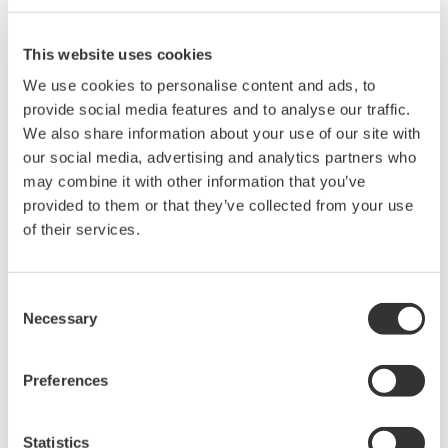
的高性能纤维生产线智能操控系统，标志着双方在智能制造
与数智领域的合作迈入实质阶段。
This website uses cookies
We use cookies to personalise content and ads, to
provide social media features and to analyse our traffic.
We also share information about your use of our site with
our social media, advertising and analytics partners who
may combine it with other information that you’ve
provided to them or that they’ve collected from your use
精工控股集团CEO孙国君表示： “多年来，精工控股集团致
of their services.
力于以技术创新驱动产业发展，在高性能纤维生产线技术、
聚酯回收工艺装备技术领域取得了突破性发展。此次与横河
电机的合作，将充分发挥双方优势积累与协同创新，赋能高
Consent
端制造业提质升级。我们相信，这种合作模式将有力推动行
Necessary
Selection
业向更高效、更绿色、更可持续的方向发展。”
Preferences
横河电机副总裁、执行董事兼市场营销总部负责人宫坂信义
（Nobuyoshi Miyasaka）表示：“我们很高兴与精工控股集
Statistics