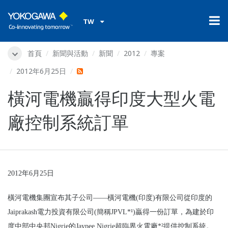
TW
首頁
新聞與活動
新聞
2012
專案
2012年6月25日
橫河電機贏得印度大型火電
廠控制系統訂單
2012
年
6
月
25
日
橫河電機集團宣布其子公司——橫河電機
(
印度
)
有限公司從印度的
Jaiprakash
電力投資有限公司
(
簡稱
JPVL*
¹
)
贏得一份訂單，為建於印
度中部中央邦
Nigrie
的
Jaypee Nigrie
超臨界火電廠
*
²提供控制系統。