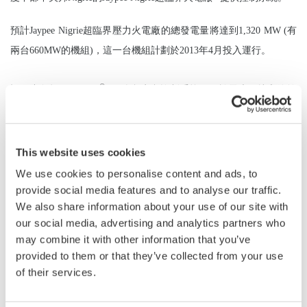
預計
Jaypee Nigrie
超臨界壓力火電廠的總發電量將達到
1,320 MW (
有
兩台
660MW
的機組
)
，這一台機組計劃於
2013
年
4
月投入運行。
®
訂單中包括
CENTUM
VP
綜合生產控制系統，用於電廠鍋爐和汽輪
機的輔助設備。而且，橫河電機還提供了水與蒸汽分析系統、燃氣
®
分析儀以及其他現場儀表，
CENTUM
VP
生產控制系統將與這些設
備協同工作。為了確保整個電廠生命周期內的運行效率，橫河電機
This website uses cookies
還將提供完整的解決方案，包括電廠診斷和優化軟件包，以及高保
We use cookies to personalise content and ads, to
真操作員培訓仿真器。橫河電機
(
印度
)
公司將負責這個項目，包括工
provide social media features and to analyse our traffic.
We also share information about your use of our site with
程、安裝、調試等服務。
our social media, advertising and analytics partners who
may combine it with other information that you’ve
橫河電機贏得這份訂單主要歸功於控制系統的高度可靠性，橫河電
provided to them or that they’ve collected from your use
機
(
印度
)
公司傑出的工程以及項目實施能力，以及公司在長達
25
年間
of their services.
向印度提供的電廠控制系統的出色業績。