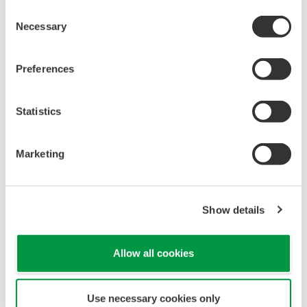
Consent
印度的經濟發展迅速，電力公司在滿足日益增長的電力需求方面產
Necessary
Selection
生了困難。為了確保穩定的電力供應，作為綜合能源政策的一部
分，印度計劃大量興建大型火力發電廠，並且翻新一些老舊電廠。
Preferences
在這個快速發展的市場中，橫河電機正加大努力，以贏取更多的電
廠控制系統訂單。
Statistics
*1 Jaiprakash
電力投資有限公司
(JPVL)
Marketing
Jaypee
集團下的民營電力公司，
Jaypee
集團是業務遍布印度各種基礎
設施的綜合企業。
*2
超臨界火電廠
Show details
這種類型的電廠在超製臨界壓力點的溫度和壓力下運行，為汽輪機
提供蒸汽，熱效率非常高。而且減少燃料消耗，降低溫室氣體排
Allow all cookies
放。
Use necessary cookies only