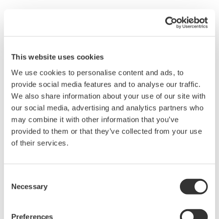
舒瓦克海水淡化厂位于科威特港，距离科威特城很近。该工厂
1953
年投入运行，是科威特基础设施的一个重要组成部分。每天可以淡
化多达
9
万吨海水，占科威特该国海水淡化能力的
6%
。
This website uses cookies
该项目需要为工厂的三台锅炉、三台蒸馏装置以及辅助设施更换陈
We use cookies to personalise content and ads, to
旧的控制系统，从而提高工厂的运行效率和可靠性。项目计划
provide social media features and to analyse our traffic.
2010
We also share information about your use of our site with
年
2
月开始，到
2012
年结束。
our social media, advertising and analytics partners who
may combine it with other information that you’ve
®
订单内容包括
:
横河电机
CENTUM
系列综合生产控制系统用于控制
provided to them or that they’ve collected from your use
®
整个工厂的设备，
ProSafe
-RS
安全仪表系统用作锅炉燃烧器管理系
of their services.
®
统，
PRM
综合设备管理软件包用于监视工厂设施并提示必要的维
护，以及工程安装和试运行服务。
Consent
Necessary
Selection
横河电机成功获得该订单主要基于以下几点原因
:
横河电机中东公司的解决方案非常符合客户的期望与要求。
Preferences