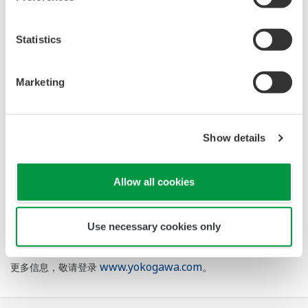
多年来，横河电机产品在石油、化工和电力等行业应用中表现
出的可靠性。
Statistics
整个横河电机集团的专业意见和技术为该项目提供值得信赖的
Marketing
工作方法。
Show details
关于横河电机集团
横河电机公司拥有
19
家制造工厂，
85
家公司，业务覆盖
40
个国家和
Allow all cookies
地区。自从
1915
年创立以来，年营业额可达到
40
亿美元的横河电机
公司一直致力于良好技术的研究与革新，共有
8,000
项发明与注册产
Use necessary cookies only
品，包括用于流量、压力测量的数字传感器。该公司在开拓围绕工
业自动化与控制、测试与测量、信息系统及工业支持等业务。了解
www.yokogawa.com
。
更多信息，敬请登录