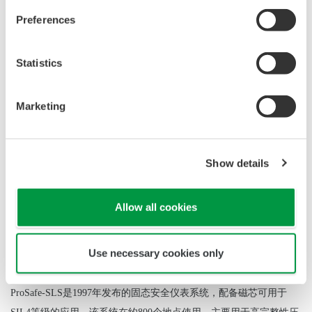
Preferences
关于ProSafe系列
Prosafe-RS
Statistics
ProSafe-RS
安全
仪
表系
统
于
2005
年2月
发
布，可通
过检测
工厂运行中
Marketing
的异常情况并启
动紧
急措施（例如
紧
急停车）来
预
防事故。
ProSafe-
RS
获得独立的
认证
机构
TÜVRheinland
的
认证，
可
在
SIL3
环境中应
用
。
有不同于
传统
的安全
仪
表系
统
和
集散
控制系
统
的作用和功能，
Show details
并可以与
集散
控制系
统
CENTUM
无缝
集成。
ProSafe-RS
受到用
户
的
高度
评
价，并已在
2800
多个
项
目中安装（截至
2020
年
9
月）。
Allow all cookies
自2017年以来，横河电机根据可持续安全仪表系统解决方案概念提
供了一整套系统和软件包等，可帮助确保工厂持续运营的安全性。
Use necessary cookies only
Prosafe-SLS
ProSafe-SLS
是1997年发布的固态安全仪表系统，配备磁芯可用于