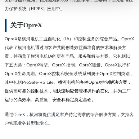
SIL4等级的应用。该系统在约800个地点使用，主要用于高完整性压
力保护系统（HIPPS）应用中。
关于
OpreX
OpreX
IA
OpreX
是横河
电
机工
业
自
动
化（
）和控制
业务
的
综
合产品。
代表了横河
电
机通
过
与客
户
共同
创
造效益
而培育的技
术
和解决方
IA
案，并涵盖了横河
电
机
的所有
产
品、服
务
和解决方案。它
包括以
OpreX
OpreX
OpreX
OpreX
下五大类：
转
型、
控制、
测
量、
执
行和
OpreX
OpreX
OpreX
生命周期。
控制和安全系统系列属于
控制类别，
ProSafe-RS Lite
OpreX
其中包括
。
横河
电机
的各种
控制解决方案，
提供高可靠的控制技术，能快速响应管理和操作的变化，并为工厂
运行的高效率、高质量、安全和稳定奠定基础。
通过OpreX，横河将提供满足客户特定需求的综合解决方案，支持客
户实现业务转型和增长。