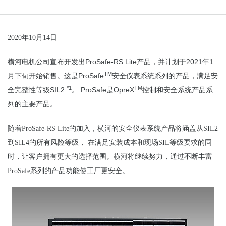
2020
年10月14日
ProSafe-RS Lite
2021
1
横河
电
机公司
宣布开发出
产品，
并计划于
年
TM
ProSafe
月下旬开始销售
。
这
是
安全
仪
表系
统系列的产品，满足安
*1
TM
SIL2
ProSafe
OpreX
全
完整性等
级
。
是
控制和安全系
统
产品
系
列的主要
产
品。
随着ProSafe-RS Lite的加入，横河的安全仪表系统产品将涵盖从SIL2
到SIL4的所有风险等级， 在满足安装成本和现场SIL等级要求的同
时，让客户拥有更大的选择范围。横河将继续努力，
通
过
不断丰富
ProSafe
系列的产品功能使工厂更安全。