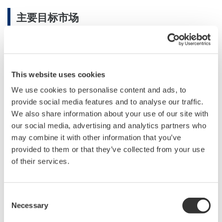
主要目标市场
石油天然气、石化、化工、
电
力、
制浆造纸
、医
药
、食品、
钢铁
、
给排水
、冶金、水泥等。
This website uses cookies
应用
We use cookies to personalise content and ads, to
provide social media features and to analyse our traffic.
适用于消防和燃气系
统
、
紧
急停车系
统
和燃
烧
器管理系
统。
We also share information about your use of our site with
*1
our social media, advertising and analytics partners who
安全完整性等级(SIL)是由国
际电
工委
员
会
(IEC)
建立的，它表示
may combine it with other information that you’ve
安全功能提供的相
对风险
等级。
SIL 1
至4是由IEC 61508定义的
。与
provided to them or that they’ve collected from your use
没有采取安全措施的工厂相比，在
SIL2
环
境下，
风险
系数降低到
of their services.
1/100
到1/ 1000之
间
。在
SIL3
中，
风险
系数在1
/1,000
到1/10,000之
间
。在
SIL4
中，
风险
系数在
1/10,000
到1/100,000之
间
。
Consent
*2
Necessary
横河
电
机开
发
的控制网
络，
具有高可靠性
和快速响
应
能力。
Vnet/
Selection
IP
符合IEC61784-2国
际标
准。