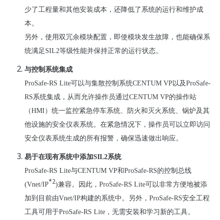
少了工程量和其他安装成本，
还
降低了系
统
的运行和
维护
成
本。
另外，使用双冗余模
块
配置，即使模
块发
生故障，也能确保系
统
满足
SIL2
等级
性能并保持正常的运行状
态
。
与控制系统集成
ProSafe-RS Lite
可以与
集散控制系统
CENTUM VP
以及ProSafe-
RS系
统
集成，从而允
许操作员通过
CENTUM VP
的操作站
（HMI）
统一监
控
紧
急停
车
系
统
、防火和
灭
火系
统
、
锅
炉及其
他
设
施的安全
仪表系统
。
在紧急情况下，
操作
员
可以立即
访问
安全
仪
表系
统
生成的所有
报
警，确保迅速做出响
应
。
易于在现有系统中添加SIL2系统
ProSafe-RS Lite
与
CENTUM VP
和
ProSafe-RS
的控制
总线
*2
(Vnet/IP
)
兼容
。因此，
ProSafe-RS Lite
可以非常方便地被
添
加到
目前由
Vnet/IP
构建的系
统
中。另外，
ProSafe-RS
安全工程
工具可用于
ProSafe-RS Lite
，无需安装和学
习
新的工具。