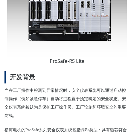
ProSafe-RS Lite
开发背景
当在工厂操作中
检测
到异常情况
时
，安全
仪
表系
统
可以通
过
启
动
控
制操作（例如
紧
急停车）自
动
将
过
程置于
预
定确定的安全状
态
。
安
全
仪
表系
统
被
认为
是保
护
工厂操作
员
、工厂
设
施和
环
境安全的重要
防
线
。
横河
电
机的
ProSafe
系列安全
仪
表系
统
包括两种
类
型：具有磁芯
符合