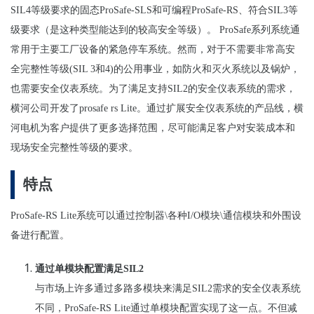
SIL4
等级要求的固
态
ProSafe-SLS
和可
编
程
ProSafe-RS
、符合
SIL3
等
级要求（
是这种类型能达到的
较高
安全等级
）。
ProSafe
系列系
统
通
常用于主要工厂
设备
的
紧
急停
车系统
。
然而，对于不需要非常高安
全完整性等级(SIL 3和4)的公用事业，如防火和灭火系统以及锅炉，
也需要安全仪表系统。为了
满
足支持
SIL2
的安全
仪
表系
统
的需求
，
横河公司开发了prosafe rs Lite。通过扩展安全仪表系统的产品线
，横
河
电
机
为
客
户
提供了更
多
选择
范
围
，尽可能
满足客户对
安装成本和
现场
安全完整性等级的要求
。
特点
ProSafe-RS Lite
系
统
可以通
过
控制器
\
各种
I/O
模
块
\
通信模
块
和外
围设
备
进行
配置。
通过单模块配置满足SIL2
与市
场
上
许
多通
过
多路多模
块
来
满
足
SIL2
需求的安全
仪
表系
统
不同，
ProSafe-RS Lite
通
过单
模
块
配置
实现
了
这
一点。不但减