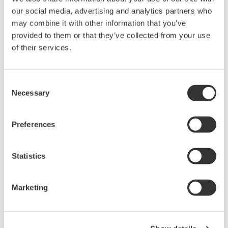
our social media, advertising and analytics partners who
监视控制台可以提供执行状态信息和调试帮助，也可以
may combine it with other information that you’ve
对业务流程的暂停、恢复或者终止进行手动干预。
provided to them or that they’ve collected from your use
of their services.
Production Instructor VP(
增强版
)
Production Instructor VP
发出基于模板的指令或手动工作指令用
于修改和迅速执行、监视和分析，从而确定更好实践。
Consent
Necessary
Production Instructor VP
的增强性能如下
:
Selection
客户可以自定义任务详细报表以及轮班报表
Preferences
用于采集流程数据的扩展
OPC
接口
可以控制子任务执行顺序
Statistics
增至
100
个客户数据字段
Production Supervisor VP(
增强版
)
Marketing
Production Supervisor VP
用于在基于角色的网络控制台监视关
键绩效指标。
Production Supervisor VP
的增强性能如下
:
包括一般网格、多趋势图和区间比较图等网络组件