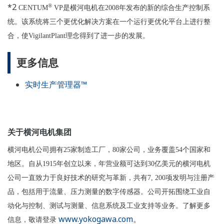
*2
®
CENTUM
VP
是横河电机在
2008
年发布的新的综合生产控制系
统。该系统将三个更优化解决方案在一个运行更优化平台上进行整
合，使
VigilantPlant
理念得到了进一步的发展。
更多信息
实时生产管理器™
关于横河电机集团
横河电机公司拥有
25
家制造工厂，
80
家公司，业务覆盖
54
个国家和
地区。自从
1915
年创立以来，年营业额可达到
30
亿美元的横河电机
公司一直致力于良好技术的研究与革新，共有
7, 200
项发明与注册产
品，包括用于流量、压力测量的数字传感器。公司开拓围绕工业自
动化与控制、测试与测量、信息系统及工业支持等业务。了解更多
www.yokogawa.com
。
信息，敬请登录