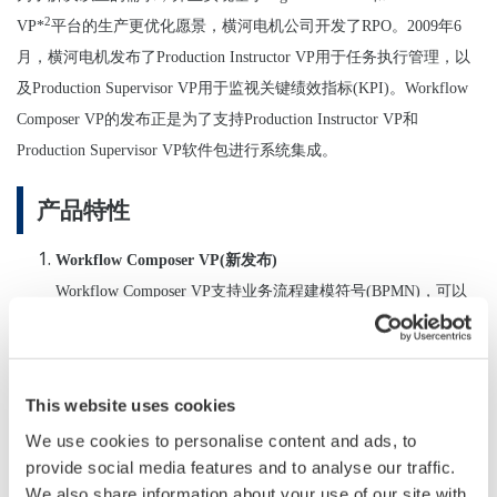
2
VP*
平台的生产更优化愿景，横河电机公司开发了
RPO
。
2009
年
6
月，横河电机发布了
Production Instructor VP
用于任务执行管理，以
及
Production Supervisor VP
用于监视关键绩效指标
(KPI)
。
Workflow
Composer VP
的发布正是为了支持
Production Instructor VP
和
Production Supervisor VP
软件包进行系统集成。
产品特性
Workflow Composer VP(
新发布
)
Workflow Composer VP
支持业务流程建模符号
(BPMN)
，可以
规范化业务作业流程，并且组织实施。
Workflow Composer VP
的特性如下
:
使用逻辑对象可以定义顺序流的实施，逻辑对象包括网
This website uses cookies
络服务、
e-mail
、相关数据库登录以及脚本等。
We use cookies to personalise content and ads, to
通过
RPO
“
E-form
”功能可以在网络浏览器上实现交互式
provide social media features and to analyse our traffic.
手动输入或确认。
We also share information about your use of our site with