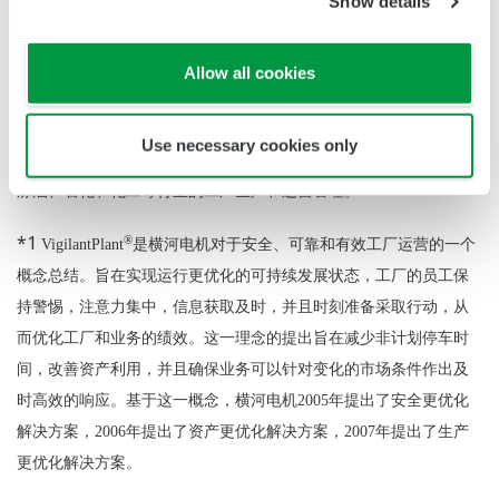
Show details
支持通用关系数据库适配器和网络服务接口
Allow all cookies
通过外部系统可以动态修改关键绩效指标的限制
主要目标市场和应用
Use necessary cookies only
炼油、石化和化工等行业的工厂生产和运营管理。
*1
®
VigilantPlant
是横河电机对于安全、可靠和有效工厂运营的一个
概念总结。旨在实现运行更优化的可持续发展状态，工厂的员工保
持警惕，注意力集中，信息获取及时，并且时刻准备采取行动，从
而优化工厂和业务的绩效。这一理念的提出旨在减少非计划停车时
间，改善资产利用，并且确保业务可以针对变化的市场条件作出及
时高效的响应。基于这一概念，横河电机
2005
年提出了安全更优化
解决方案，
2006
年提出了资产更优化解决方案，
2007
年提出了生产
更优化解决方案。