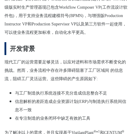
级版实时生产管理器现已包含
Workflow Composer VP(
工作流设计软
件包
)
，用于支持业务流程建模符号
(BPMN)
，与增强版
Production
Instructor VP
和
Production Supervisor VP
以及第三方软件一起使用，
可以使业务流程更加标准，自动化水平更高。
开发背景
现代工厂的运营需要足够灵活，以应对进料和市场需求不断变化的
挑战。然而，业务流程中存在许多障碍阻塞了工厂区域间
的信息
流，阻碍工厂灵活运营。这些障碍的产生原因如下
:
与工厂制造执行系统连接不充分造成信息整合不足
信息解析的差距造成企业资源计划
(ERP)
与制造执行系统间信
息不一致
在专注制造的业务闭环中缺乏有效的工具
®
1
®
为了解决以上的需求，并且实现基于
VigilantPlant
*
和
CENTUM