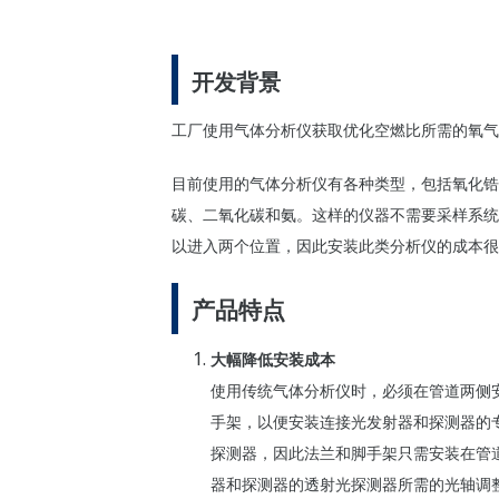
开发背景
工厂使用气体分析
仪获
取
优
化空燃比
所需的氧气
目前使用的气体分析
仪
有各种
类
型，包括氧化
锆
碳、二氧化碳和氨。
这样
的
仪
器不需要采
样
系
统
以进入两个位置，因此安装此类分析仪的成本很高。
产品特点
大幅降低安装成本
使用
传统
气体分析
仪时
，必
须
在管道两
侧
手架，以便安装
连
接光
发
射器和探
测
器的
探
测
器，因此法
兰
和脚手架只需安装在管
器和探
测
器的透射光探
测
器所
需的光
轴调