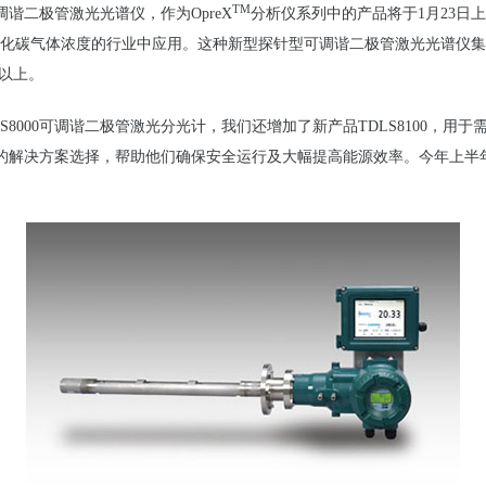
TM
调谐
二极管激光光
谱仪
，
作
为
OpreX
分析
仪
系列中的产品将于
1
月23日
上
化碳气体
浓
度的行
业
中
应
用
。
这
种新型探
针
型可
调谐
二极管激光光
谱仪
集
以上。
S8000
可
调谐
二极管激光分光
计
，我们还增加了新产品TDLS8100，用
的解决方案
选择
，帮助他
们
确保安全运行及大幅提
高能源效率。
今年上半