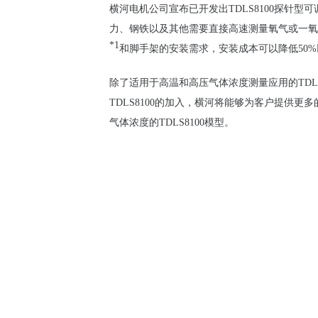
横河
电
机公司
宣布已开
发
出
TDLS8100
探
针
型可
力、
钢铁
以及其他需要直接高速
测
量氧气或一氧
*1
和脚手架的安装需求，安装成本可以降低50%
除了适用于高温和高
压
气体
浓
度
测
量
应
用的
TDL
TDLS8100的加入，横河将能
够为
客
户
提供更多
气体浓度的TDLS8100模型。