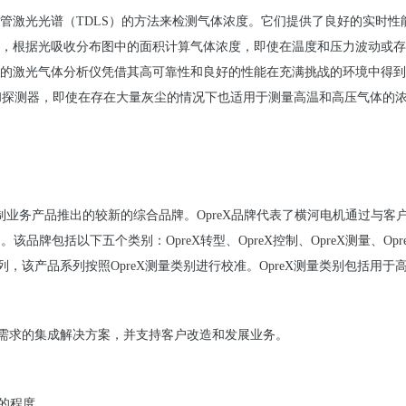
管激光光
谱
（
TDLS
）的方法来
检测
气体
浓
度
。它
们
提供了良好
的
实时
性
，根据光吸收分布
图
中的面积
计
算气体
浓
度，即使在温度和
压
力波
动
或存
的激光气体分析
仪
凭借其高可靠性和良好
的性能在充
满
挑
战
的
环
境中得到
和探
测
器，即使在存在大量灰
尘的情况下也
适用于
测
量高温和高
压
气体的
制
业务产
品推出的较新的
综
合品牌。
OpreX
品牌代表了横河
电
机通
过
与客
围
。
该
品牌包括以下五个
类别
：
OpreX
转
型、
OpreX
控制、OpreX
测
量、
Opr
列，
该产
品系列按照
OpreX
测
量
类别进
行校准
。
OpreX
测
量
类别
包括用于
需求的集成解决方案，并支持客
户
改造
和
发
展
业务
。
的程度
。