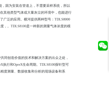
能，因
为
安装在管道上，不需要采
样
系
统
，所以
在其他
类
型气体或大量灰
尘
的
环
境中，也能
进
行
了广泛的
应
用
。横河提供两种型号：TDLS8000
浓
度，。
TDLS8100
是一种新的
测
量气体
浓
度的模
户
共同
创
造价
值
的技
术
和解决方案的出众之
处
，
eX
执
行和
OpreX
生命周期。
TDLS8100
探
针
型可
高精度
测
量、数据收集和分析的
现场设备
和系