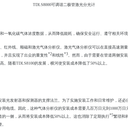
TDLS8000
可
调谐
二极管激光分光
计
和一氧化碳气体
浓
度数据，从而降低能耗，确保安全运行、遵
守相关
环
境
、
红
外
线
、
顺
磁和激光气体分析
仪
。
激光气体分析
仪
可以在直接高速
测
量
*2
*3
，并且
实现
了出众的重复性
和
线
性
。
然而，由于需要在管道两侧安装
随着TDLS8100的发展，横河使安装成本降低了50%以上。
安装光
发
射器和探
测
器的支撑法
兰
。为了实施安装工作和日常
维护
，还必
专
用
电缆
。
因此，
这
种气体分析
仪
的安装成本需要几百万日元到
1000
万日
*5
道的一
侧
，从而将安装成本降低
50%
以上。
这
也消除了定期
执
行
繁
琐
和
整
。