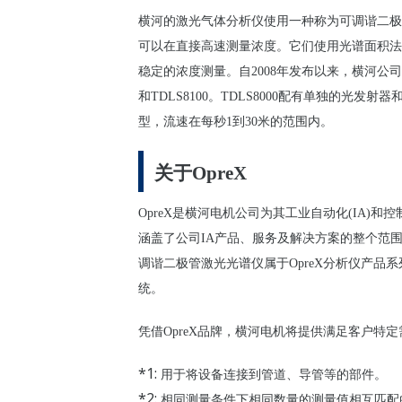
横河的激光气体分析
仪
使用一种称
为
可
调谐
二极
可以在直接高速
测
量
浓
度。
它
们
使用光
谱
面
积
法
稳
定的
浓
度
测
量。
自2008年
发
布以来，横河公司
和TDLS8100。TDLS8000配有
单
独的光
发
射器
型，流速在每秒
1
到30米的范
围
内
。
关于OpreX
OpreX
是横河
电
机公司
为
其工
业
自
动
化
(IA)
和控
涵盖了公司
IA
产
品、服
务
及解决方案的整个范
调谐
二极管激光光
谱仪
属于
OpreX
分析
仪产
品系
统
。
凭借OpreX品牌，横河
电
机将提供
满
足客
户
特定
*1:
用于将
设备连
接到管道、导管等的部件
。
*2:
相同
测
量条件下相同数量的
测
量
值
相互匹配