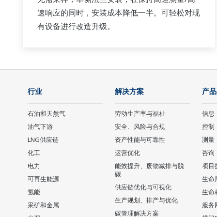
速响应的同时，安装成本降低一半。可轻松对现
有设备进行改造升级。
行业
解决方案
产品
石油和天然气
劳动生产率与福祉
信息
油气下游
安全、风险与合规
控制
LNG供应链
资产性能与可靠性
测量
化工
运营优化
咨询
电力
能效提升、废物减排与脱
项目
碳
可再生能源
生命
供应链优化与可视化
氢能
生命
生产规划、排产与优化
采矿和金属
服务
碳管理解决方案