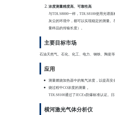
浓
度
测
量精度高、可靠性高
与TDLS8000一
样
，
TDLS8100
使用光
谱
面
灰
尘
的
环
境中，都可以
实现稳
定的
测
量。
量
样
品的
传输长
度）
。
主要目
标
市
场
石油天然气、石化、化工、
电
力、
钢铁
、陶瓷等
应用
测量燃烧加热器中的氧气浓度，以提高安
。
烧过程中
CO
浓度的测量
TDLS8100
通
过
了
IECEx
防爆
标
准
认证
。日
横河激光气体分析
仪