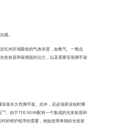
法
规
。
近
红
外区域吸收的气体
浓
度，如氧气、一氧化
光发射器和探测器的法兰，以及需要安装脚手架
须
安装长久性脚手架。
此外，还必
须
搭
设临时
脚
*4
元
。由于TDLS8100配有一个集成的光
发
射器和
耗
时
的
维护
程序的需要，
例如使用
单
独的光
发
射