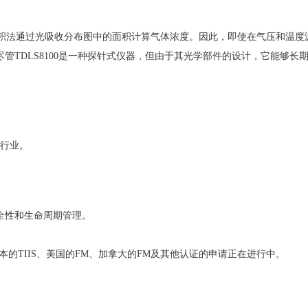
积
法通过光吸收分布
图
中的面
积计
算气体
浓
度
。因此，即使在气
压
和温度
尽管
TDLS8100
是一种探
针
式
仪
器，但由于其光学部件的
设计
，它能
够长
行
业。
全性和生命周期管理。
本的
TIIS
、美国的FM、加拿大的FM及其他
认证
的申
请
正在进行中。