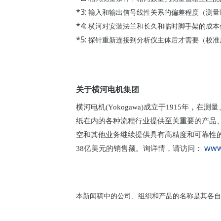
*3:
输
入和
输
出信号
线
性关系的偏差程度（
测
量
*4:
横河
对
安装法
兰
和长久和
临时
脚手架的成本
*5:
探
针
重新
连
接到分析
仪
主体后才需
要（校准
关于横河电机集团
横河电机(Yokogawa)成立于1915
纸在内的各种流程行业提供至关重要的产品
空和其他业务继续提供具有高精度和可靠性的
www
38亿美元的销售额。询详情，请访问：
本新闻稿中的公司、组织和产品的名称是其各自