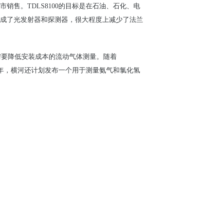
市
销
售
。TDLS8100的目
标
是在石油、石化、
电
成了光
发
射器和探
测
器，很大程度上减少了法
兰
于需要降低安装成本的流
动
气体
测
量
。随着
年，横河还计划发布一个用于测量氨气和氯化氢