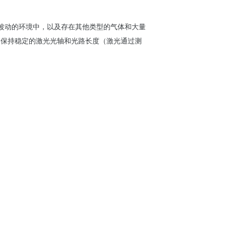
波
动
的
环
境中，以及存在其他
类
型的气体和大量
期保持
稳
定的激光光
轴
和光路
长
度（激光通
过测