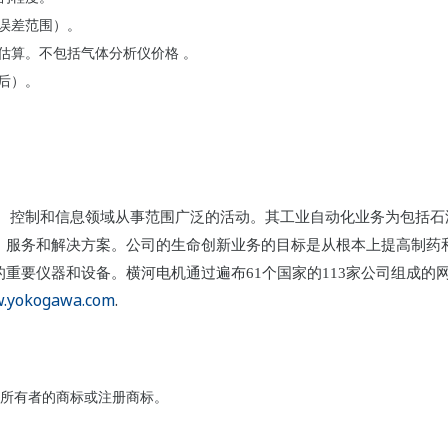
误
差范围
）。
估算。不包括气体分析
仪
价
格 。
后）。
年，在测量、控制和信息领域从事范围广泛的活动。其工业自动化业务为包
、服务和解决方案。公司的生命创新业务的目标是从根本上提高制药
重要仪器和设备。横河电机通过遍布61个国家的113家公司组成的网
.yokogawa.com
.
所有者的商标或注册商标。