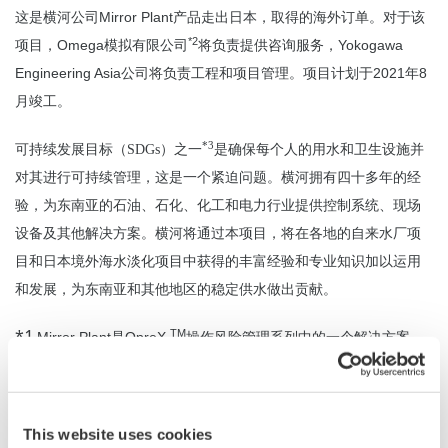
Mirror Plant
这是横河公司
产品走出日本，取得的海外订单。对于该
*2
Omega
Yokogawa
项目，
模拟有限公司
将负责提供咨询服务，
Engineering Asia
2021
8
公司
将负责工程和项目管理。项目计划于
年
月竣工。
*3
可持续发展目标（SDGs）之一
是确保每个人的用水和卫生设施并
对其进行可持续管理，这是一个紧迫问题。横河拥有四十多年的经
验，为东南亚的石油、石化、化工和电力行业提供控制系统、现场
设备及其他解决方案。横河将通过本项目，将在各地的自来水厂项
目和日本境外海水淡化项目中获得的丰富经验和专业知识加以运用
和发展，为东南亚和其他地区的稳定供水做出贡献。
*1
TM
Mirror Plant
OpreX
是
操作风险管理系列中的一个解决方案，
(
)
它对工厂内部的状况
包括无法使用传感器进行测量的位置
进行估
计，并预测工厂的运行状况。
This website uses cookies
*2
1997
4
该公司成立于
年
月，依靠三井化学公司的过程模拟技术和