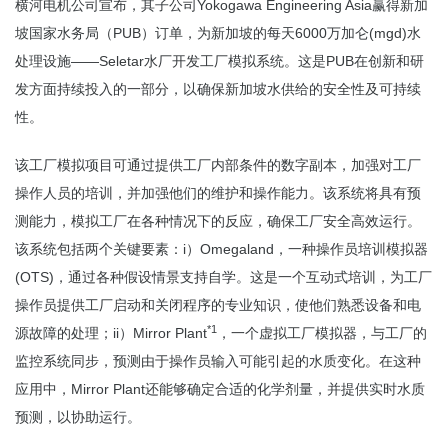
Yokogawa Engineering Asia
横河
电
机
公司
宣布，其子公司
赢
得新加
PUB
6000
(
mgd)
坡国家水
务
局（
）
订单
，
为
新加坡的每天
万加
仑
水
——
Seletar
PUB
处
理
设
施
水厂开
发
工厂模
拟
系
统
。
这
是
在
创
新和研
发
方面持
续
投入
的一部分，以确保新加坡水供
给
的
安全性及可持
续
性
。
该工厂模拟项目可通过提供工厂内部条件的数字副本，加强对工厂
操作人员的培训，并加强他们的维护和操作能力。该系统将具有预
测能力，模拟工厂在各种情况下的反应，确保工厂安全高效运行。
i
Omegaland
该系统包括两个关键要素：
）
，一种操作员培训模拟器
(OTS)
，通过各种假设情景支持自学。这是一个互动式培训，为工厂
操作员提供工厂启动和关闭程序的专业知识，使他们熟悉设备和电
*1
ii
Mirror Plant
源故障的处理；
）
，一个虚拟工厂模拟器，与工厂的
监控系统同步，预测由于操作员输入可能引起的水质变化。在这种
Mirror Plant
应用中，
还能够确定合适的化学剂量，并提供实时水质
预测，以协助运行。