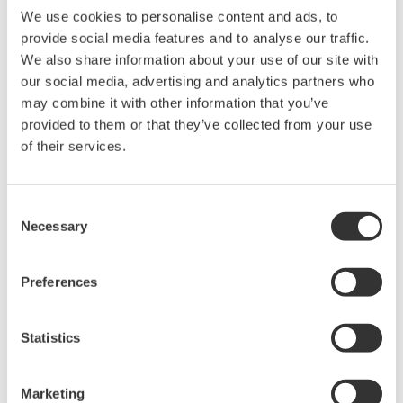
We use cookies to personalise content and ads, to
横河的控制系统技术开发解决方案。该公司提供的解决方案之一是
provide social media features and to analyse our traffic.
Omegaland
Oprex
动态模拟环境，它是横河
操作风险管理系列的一
We also share information about your use of our site with
部分。
our social media, advertising and analytics partners who
may combine it with other information that you’ve
*3
2015
17
年，联合国通过了相互依存的
个可持续发展目标，作为
provided to them or that they’ve collected from your use
2030
一项呼吁多地区的行动，要求在
年之前消除贫困、保护地球、
of their services.
确保大家享有和平与繁荣。
Consent
Necessary
Selection
关于横河
电
机集
团
横河电机(Yokogawa)成立于1915年，在测量、控制和信息领域从事
Preferences
范围广泛的活动。其工业自动化业务为包括石油、化工、天然气、
电力、钢铁、纸浆和造纸在内的各种流程行业提供重要的产品、服
Statistics
务和解决方案。公司的生命创新业务的目标是从根本上提高制药和
食品行业价值链的生产率。测试与测量、航空和其他业务继续提供
Marketing