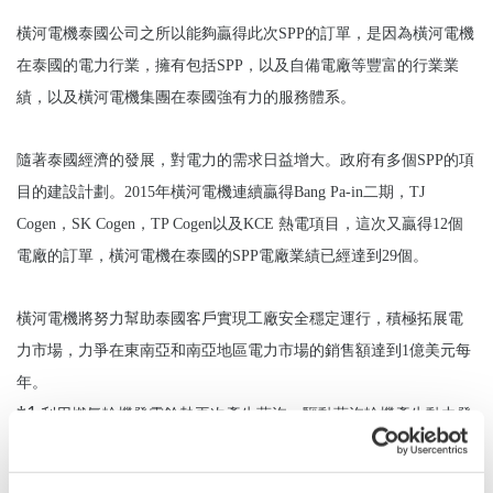
橫河電機泰國公司之所以能夠贏得此次SPP的訂單，是因為橫河電機
在泰國的電力行業，擁有包括SPP，以及自備電廠等豐富的行業業
績，以及橫河電機集團在泰國強有力的服務體系。
隨著泰國經濟的發展，對電力的需求日益增大。政府有多個SPP的項
目的建設計劃。2015年橫河電機連續贏得Bang Pa-in二期，TJ
Cogen，SK Cogen，TP Cogen以及KCE 熱電項目，這次又贏得12個
電廠的訂單，橫河電機在泰國的SPP電廠業績已經達到29個。
橫河電機將努力幫助泰國客戶實現工廠安全穩定運行，積極拓展電
力市場，力爭在東南亞和南亞地區電力市場的銷售額達到1億美元每
年。
*1
利用燃氣輪機發電餘熱再次產生蒸汽，驅動蒸汽輪機產生動力發
電的複合發電方式。