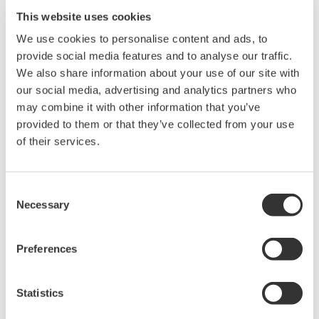
*2
為了促進民間資本對電力行業的投資和開發，泰國政府推出SPP
This website uses cookies
計劃（電力買賣保證制度）。泰國政府做出擔保承諾，購買小型電
We use cookies to personalise content and ads, to
廠生產的電力。SPP從泰國電力局（EGAT）獲得批準，興建小型或
provide social media features and to analyse our traffic.
中型發電廠，將生產的電力買給EGAT，還可以將剩餘電力和熱蒸汽
We also share information about your use of our site with
供給周邊的工業園區。
our social media, advertising and analytics partners who
may combine it with other information that you’ve
:
provided to them or that they’ve collected from your use
項目信息
of their services.
(SPP)
(MW)
電廠名稱
發電容量
完工時間
Gulf VTP Company Limited
130
2017
年5月
Consent
Gulf TS1 Company Limited
130
2017
年7月
Necessary
Selection
Gulf TS2 Company Limited
130
2017
年9月
Gulf TS3 Company Limited
120
2017
年11月
Preferences
Gulf TS4 Company Limited
120
2018
年1月
Gulf NC Company Limited
120
2018
年3月
Statistics
Gulf BL Company Limited
120
2018
年9月