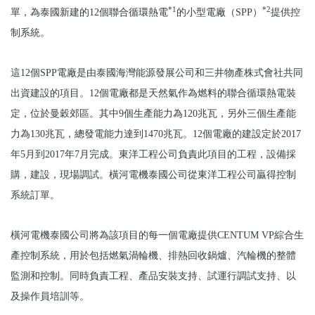
*1
*2
單，為泰國新建的12個聯合循環熱電
的小型電廠（SPP）
提供控
制系統。
這12個SPP電廠是由泰國海灣能源發展公司和三井物產株式會社共同
出資建設的項目。12個電廠都是天然氣作為燃料的聯合循環熱電裝
定，位於曼穀郊區。其中9個生產能力為120兆瓦，另外三個生產能
力為130兆瓦，總發電能力達到1470兆瓦。12個電廠的建設定於2017
年5月到2017年7月完成。東洋工程公司負責此項目的工程，設備採
購，建設，現場調試。橫河電機泰國公司從東洋工程公司贏得控制
系統訂單。
橫河電機泰國公司將為該項目的每一個電廠提供CENTUM VP綜合生
產控制系統，用於包括燃氣渦輪機、排熱回收鍋爐、汽輪機的整體
監測和控制。同時負責工程、產品安裝支持、試運行調試支持、以
及操作員培訓等。