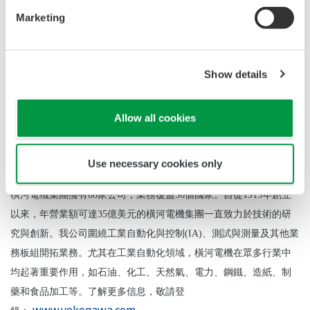
Gulf BP Company Limited
120
2018
年11月
Marketing
Gulf NLL2 Company Limited
120
2019
年1月
Gulf NPM Company Limited
120
2019
年3月
Gulf NRV1 Company Limited
120
Show details
2019
年5月
Gulf NRV2 Company Limited
120
2019
年7月
Allow all cookies
Use necessary cookies only
About Yokogawa
橫河電機集團擁有88家公司，業務覆蓋56個國家。自從1915年創立
以來，年營業額可達35億美元的橫河電機集團一直致力於技術的研
究與創新。我公司圍繞工業自動化與控制(IA)、測試與測量及其他業
務板組開拓業務。尤其在工業自動化領域，橫河電機在眾多行業中
均起著重要作用，如石油、化工、天然氣、電力、鋼鐵、造紙、制
藥和食品加工等。了解更多信息，敬請登