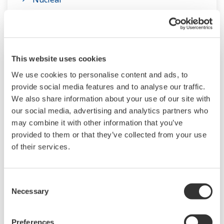
energía globales para jugar un papel más
Renewables (Wind & Solar)
activo en el dinámico mercado de energía
global. Esto ha hecho un posible un trabajo en
equipo más unido dentro de Yokogawa, el cual
This website uses cookies
conjunta nuestros recursos globales y nuestra
We use cookies to personalise content and ads, to
especialización en la industria. Los expertos en
provide social media features and to analyse our traffic.
el sector de energía de Yokogawa trabajan
We also share information about your use of our site with
juntos para brindar a cada cliente la solución
our social media, advertising and analytics partners who
may combine it with other information that you’ve
que se adapta mejor a sus requerimientos
provided to them or that they’ve collected from your use
sofisticados.
of their services.
Energía renovable
Consent
Necessary
Selection
El uso de la energía renovable protege al medio
ambiente y permite que la sociedad y la
Preferences