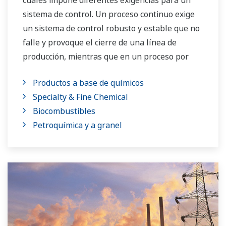
cuales impone diferentes exigencias para un
sistema de control. Un proceso continuo exige
un sistema de control robusto y estable que no
falle y provoque el cierre de una línea de
producción, mientras que en un proceso por
lotes el énfasis se centra en tener un sistema
Productos a base de químicos
de control que permita una gran flexibilidad
Specialty & Fine Chemical
para realizar ajustes a fórmulas,
Biocombustibles
procedimientos y otros elementos. Ambos tipos
Petroquímica y a granel
de sistemas necesitan ser administrados en el
historial de calidad del producto disponible, así
como tener la capacidad de ejecutar
operaciones no rutinarias. Con el respaldo de
su extenso portafolio de productos, un equipo
de experimentados ingenieros en sistemas y
una red global de ventas y servicio, Yokogawa