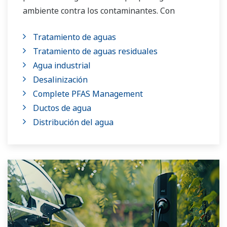
ambiente contra los contaminantes. Con
nuestra tecnología de vanguardia y amplios
Tratamiento de aguas
conocimientos de las aplicaciones, trabajamos
Tratamiento de aguas residuales
con usted para proveer soluciones hídricas
Agua industrial
sostenibles que impulsen su negocio y
Desalinización
agreguen alto valor a lo largo del ciclo de vida
Complete PFAS Management
de la planta. Nuestra tecnología y nuestros
Ductos de agua
productos mejoran el desempeño de las
Distribución del agua
plantas y garantiza que puedan operar
competitivamente en los mercados del agua de
hoy, así como reducir sus costos operativos.
Yokogawa brinda apoyo en una amplia gama de
aplicaciones para el control del agua en los
mercados del agua tanto públicos como
privados.