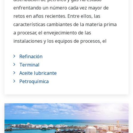
enfrentando un número cada vez mayor de
retos en años recientes. Entre ellos, las
características cambiantes de la materia prima
a procesar, el envejecimiento de las
instalaciones y los equipos de procesos, el
creciente costo de la energía, la falta de
Refinación
operadores de planta capacitados que puedan
Terminal
operar una refinería de manera segura y
Aceite lubricante
eficiente y los requisitos constantemente
Petroquímica
cambiantes del mercado y de los clientes.
Con el paso de los años, Yokogawa ha formado
alianzas con muchas compañías de refinación,
comercialización y distribución para proveer
soluciones industriales enfocadas en resolver
estos retos y problemas. Las soluciones