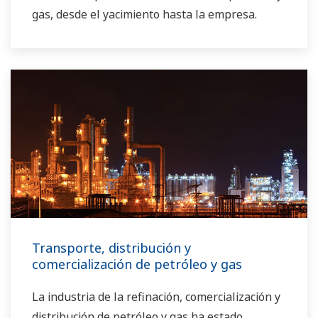
gas, desde el yacimiento hasta la empresa.
Soluciones comprobadas que incluyen
modelado de negocio predictivo, optimización de
plantas y plataformas de automatización
altamente confiables están apoyando a los
operadores de refinación, procesamiento y
almacenamiento a dirigir sus negocios con
niveles de eficiencia óptimos. Yokogawa está
ayudando a sus clientes a desarrollar sus
estrategias de automatización, para garantizar
años de utilización de activos altamente eficaz y
sostenibilidad.
Transporte, distribución y
comercialización de petróleo y gas
La industria de la refinación, comercialización y
distribución de petróleo y gas ha estado