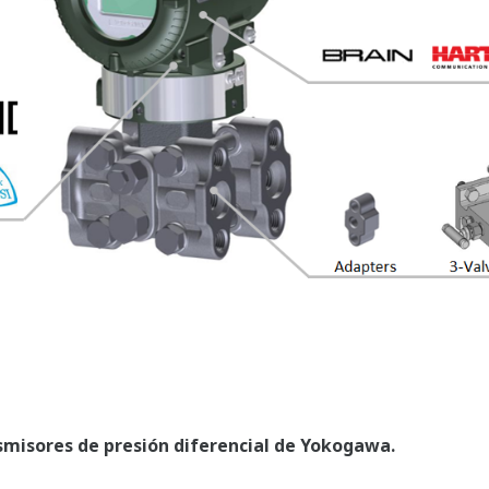
jora la precisión de la medición de DP. Los
sólo pueden medir DP y la temperatura del sensor.
 efecto de la temperatura; pero, ya que la medición
 los Efectos de la Presión Estática.
Estabilidad en Todas las Cond
Hasta cierto punto, todos los sensores de presió
medición estable con variaciones en la temperatura
sucede cuando el sensor tiene sobre presurización 
Rango (URL)) - al igual que ocurre cuando un mani
durante la puesta en marcha o un paro de planta?
analógicos en realidad se dañan durante estos eve
recalibrado para volver al correcto funcionamient