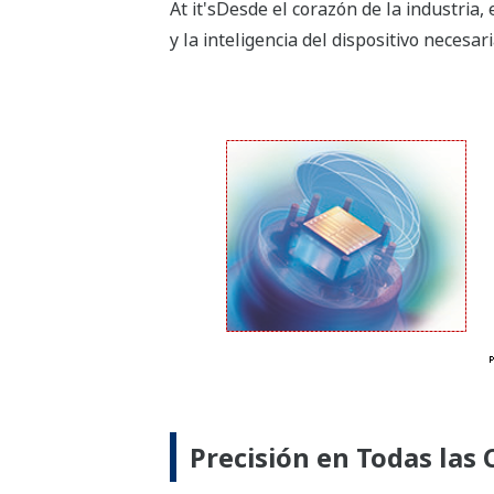
Más Información
Ahorre hasta un 20% en el gasto de cap
detección. Usando los transmisores de 
cualquier aplicación que requiera la med
presión estática (SP) requerirá dos tr
para medir la SP. El transmisor EJA110