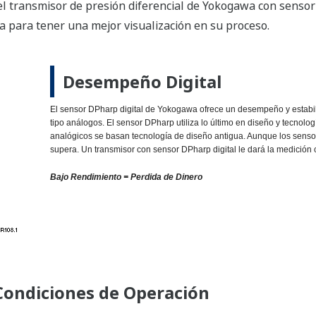
EJA110E puede soportar eventos sobre presurizado
regresa a la presión normal de operación (presión 
regresará a su operación dentro de sus especificac
definidas - no hay necesidad de recalibrar. Básic
tiene una cobertura operacional mayor en compara
Bajo Rendimiento = Pérdida de Dinero
ital usando la capacidad del DPharp multi-
nuestros competidores con sensores analógicos,
ición tanto de la presión diferencial (DP) como la
ansmisores separados - uno para medir la DP y uno
E de Yokogawa con sensor DPharp multi-detección,