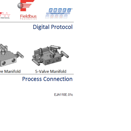
iciones de Operación
n en el mercado proporcionan una
 y la presión estática. ¿Pero qué
(presión > límite superior del sensor
fold es secuenciado de forma incorrecta
 O ¿un proceso molesto? Los sensores
ntos requiriendo que el transmisor sea
o o incluso hay que reemplazado. El