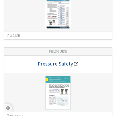
FIELDGUIDE
Ultra Low-Copper Amplifier Housing
634 KB
FIELDGUIDE
Universal L Bracket