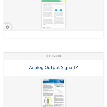
2.3 MB
FIELDGUIDE
FOUNDATION Fieldbus /EE Option
627 KB
FIELDGUIDE
HART Protocol Revision