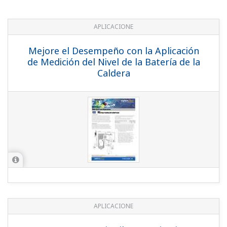
FIELDGUIDE
Device Replacement Tool
756 KB
FIELDGUIDE
Differential Pressure Volumetric Flow