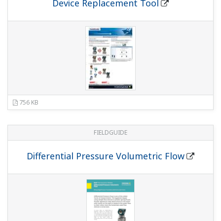
632 KB
FIELDGUIDE
Integral Indicator
1.0 MB
FIELDGUIDE