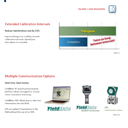
Referencia de Precisión
Variable Primaria
±0.04% de Intervalo
Variable Secundaria
±0.2% de Intervalo
Tiempo de Respuesta
Variable Primaria
150 milisegundos
Variable Secundaria
360 milisegundos
Estabilidad a Largo Plazo
Variable Primaria
±0.1% de URL por 10 años
Efecto de Sobre Presurización
Variable Primaria
±0.03% de URL
Rangos Operativos
Variable Primaria
100:1
Cápsulas EJX130A
WPC002.a