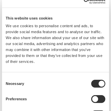
de la Presión Diferencial
FIELDGUIDE
Analog Output Signal