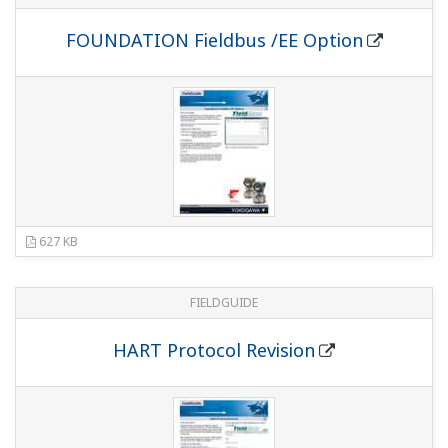
680.8 KB
FIELDGUIDE
Response Time
813 KB
FIELDGUIDE