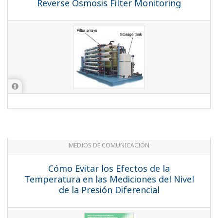
450.6 KB
FIELDGUIDE
Output Signal Low Cut