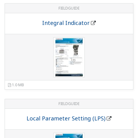
608 KB
FIELDGUIDE
Status Output
741 KB