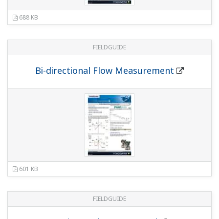
493 KB
FIELDGUIDE
High / Low Swap