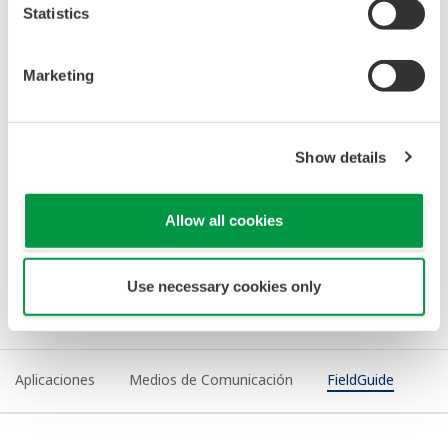
688 KB
FIELDGUIDE
Bi-directional Flow Measurement
601 KB