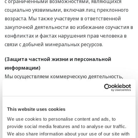
с ограниченными возможностями, являющихся
социально уязвимыми, включая лиц преклонного
возраста. Мы также участвуем в ответственной
закупочной деятельности во избежание соучастия в
конфликтах и фактах нарушения прав человека в
связи с добычей минеральных ресурсов.
(Защита частной жизни и персональной
информации)
Мы осуществляем коммерческую деятельность,
уделяя должное внимание неприкосновенности
частной жизни людей, вовлечённых в работу
Группы Yokogawa, и защите их персональной
This website uses cookies
информации.
We use cookies to personalise content and ads, to
4. Коммуникация и вовлечённость
provide social media features and to analyse our traffic.
We also share information about your use of our site with
Данная политика была сформулирована с учётом