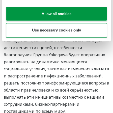
нулевых выбросов (борьба с изменением климата),
обеспечением благополучия (достойное качество
Allow all cookies
жизни для всех) и выполнением перехода к
циклической экономике (кругооборот ресурсов и
Use necessary cookies only
эффективность). Мы твёрдо убеждены, что
соблюдение прав человека является основой для
достижения этих целей, в особенности
благополучия. Группа Yokogawa будет оперативно
реагировать на динамично меняющиеся
социальные условия, такие как изменения климата
и распространение инфекционных заболеваний,
решать постоянно трансформирующиеся вопросы в
области прав человека и со всей серьёзностью
выполнять эти инициативы совместно с нашими
сотрудниками, бизнес-партнёрами и
поставщиками по всему миру.