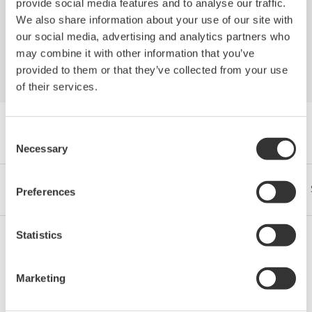
отраслей
provide social media features and to analyse our traffic.
We also share information about your use of our site with
our social media, advertising and analytics partners who
may combine it with other information that you’ve
provided to them or that they’ve collected from your use
of their services.
Browse Публикации by Category
Consent
Necessary
Selection
Отрасли
Integrated Solutions
Продукция и Услуги
Preferences
Statistics
Нефть и газ
Marketing