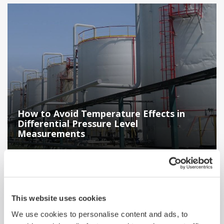
How to Avoid Temperature Effects in
Differential Pressure Level
Measurements
This website uses cookies
Цифровой энергоменеджмент для предприятий
We use cookies to personalise content and ads, to
энергетической и нефтегазохимической