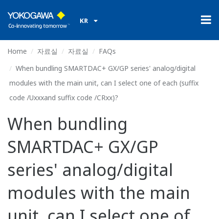
KR
Home
자료실
자료실
FAQs
When bundling SMARTDAC+ GX/GP series' analog/digital
modules with the main unit, can I select one of each (suffix
code /Uxxxand suffix code /CRxx)?
When bundling
SMARTDAC+ GX/GP
series' analog/digital
modules with the main
unit, can I select one of