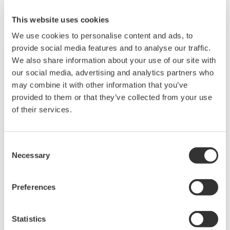
This website uses cookies
We use cookies to personalise content and ads, to
provide social media features and to analyse our traffic.
We also share information about your use of our site with
our social media, advertising and analytics partners who
may combine it with other information that you’ve
provided to them or that they’ve collected from your use
of their services.
Consent
Necessary
Selection
Touch Screen GP10/GP20
Preferences
SMARTDAC+TM GP10/GP20은 후면패널에
모듈식 아키텍처를 적용한 휴대용 페이퍼리스
Statistics
레코더로 필요한 데이터를 획득할 수 있는 데이터