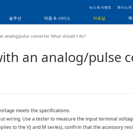
뉴스 & 이벤트
회사소개
솔루션
제품 & 서비스
자료실
특
n analog/pulse converter. What should I do?
with an analog/pulse c
ltage meets the specifications.
nput wiring. Use a tester to measure the input terminal voltag
pplies to the VJ and M series), confirm that the accessory resi