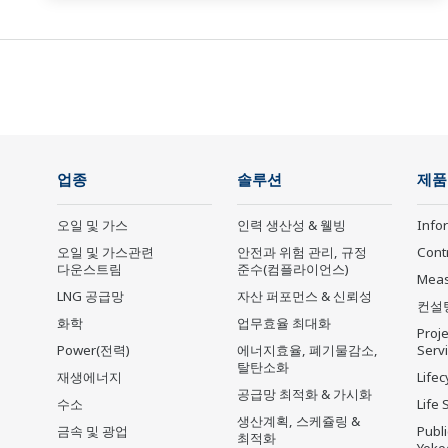
업종
솔루션
제품
오일 및 가스
인력 생산성 & 웰빙
Info
오일 및 가스관련
안전과 위험 관리, 규정
Cont
다운스트림
준수(컴플라이언스)
Mea
LNG 공급망
자산 퍼포먼스 & 신뢰성
컨설
화학
업무효율 최대화
Proje
Power(전력)
에너지효율, 폐기물감소,
Serv
탈탄소화
재생에너지
Lifec
공급망 최적화 & 가시화
수소
Life 
생산계획, 스케쥴링 &
금속 및 광업
Publ
최적화
Yoko