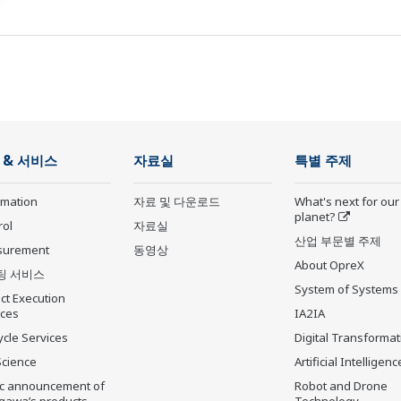
 & 서비스
자료실
특별 주제
rmation
자료 및 다운로드
What's next for our
planet?
rol
자료실
산업 부문별 주제
surement
동영상
About OpreX
팅 서비스
System of Systems
ct Execution
ices
IA2IA
ycle Services
Digital Transformat
Science
Artificial Intelligenc
ic announcement of
Robot and Drone
gawa’s products
Technology