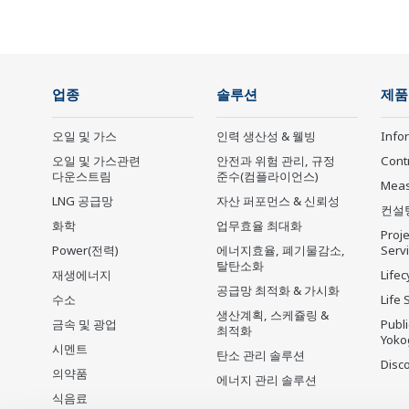
업종
솔루션
제품
오일 및 가스
인력 생산성 & 웰빙
Info
오일 및 가스관련
안전과 위험 관리, 규정
Cont
다운스트림
준수(컴플라이언스)
Mea
LNG 공급망
자산 퍼포먼스 & 신뢰성
컨설
화학
업무효율 최대화
Proje
Power(전력)
에너지효율, 폐기물감소,
Serv
탈탄소화
재생에너지
Lifec
공급망 최적화 & 가시화
수소
Life 
생산계획, 스케쥴링 &
금속 및 광업
Publ
최적화
Yoko
시멘트
탄소 관리 솔루션
Disc
의약품
에너지 관리 솔루션
식음료