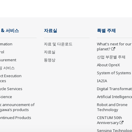
 & 서비스
자료실
특별 주제
rmation
자료 및 다운로드
What's next for our
planet?
rol
자료실
산업 부문별 주제
surement
동영상
About OpreX
팅 서비스
System of Systems
ct Execution
ices
IA2IA
ycle Services
Digital Transformat
Science
Artificial Intelligenc
ic announcement of
Robot and Drone
gawa’s products
Technology
ontinued Products
CENTUM 50th
Anniversary
Sensing Technolog