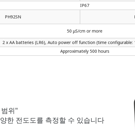
IP67
PH92SN
50 μS/cm or more
2 x AA batteries (LR6), Auto power off function (time configurable:
Approximately 500 hours
 범위"
양한 전도도를 측정할 수 있습니다