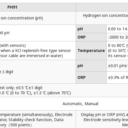
PH91
Hydrogen ion concentrat
ion concentration (pH)
pH
0.00 to 14
00 pH
ORP
-2000 to 
(with sensors)
0 to 80℃ (
 when a KCl replenish-free type sensor
Temperature
(0 to 50℃ 
ensor cable are immersed in water)
its sensor
pH
±0.01 pH±1
±１digit
ORP
±0.3% of 
nit only; ±0.5 ℃±1 digit
.0 ℃ (0 to 70 ℃), ±1.3 ℃ (above 70℃)
Automatic, Manual
emperature (simultaneously), Electrode
Display pH or ORP (mV) a
cator, Stability check function, Data
Electrode sensitivity lev
ory（500 points）
Me