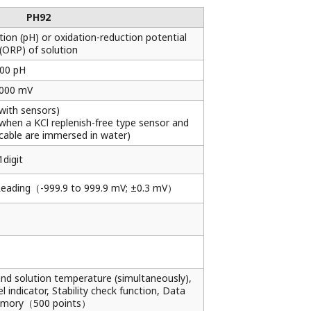
PH92
ion (pH) or oxidation-reduction potential
(ORP) of solution
.00 pH
2000 mV
with sensors)
when a KCl replenish-free type sensor and
 cable are immersed in water)
digit
Reading（-999.9 to 999.9 mV; ±0.3 mV）
nd solution temperature (simultaneously),
el indicator, Stability check function, Data
mory（500 points）