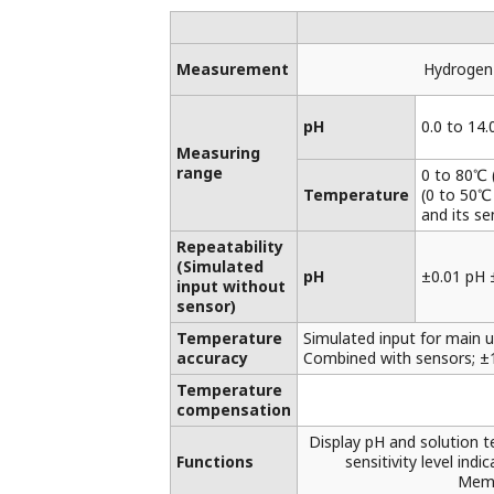
Measurement
Hydrogen 
pH
0.0 to 14.
Measuring
range
0 to 80℃ 
Temperature
(0 to 50℃
and its s
Repeatability
(Simulated
pH
±0.01 pH 
input without
sensor)
Temperature
Simulated input for main u
accuracy
Combined with sensors; ±1
Temperature
compensation
Display pH and solution t
Functions
sensitivity level indi
Mem