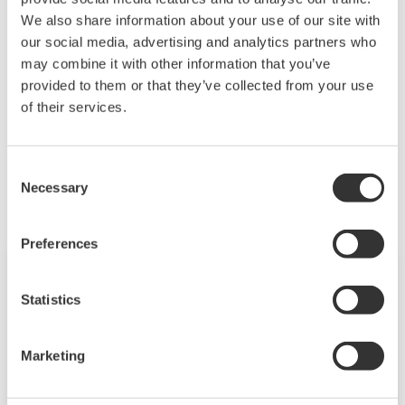
2026
2025
2024
We also share information about your use of our site with
our social media, advertising and analytics partners who
may combine it with other information that you’ve
2023
2022
2021
provided to them or that they’ve collected from your use
of their services.
2020
2019
2018
Consent
Necessary
Selection
Preferences
Press Release에 포함된 제품 가격, 제품 사양,
Statistics
서비스 세부 정보, 문의 정보 및 URL과 같은 정보는
릴리스 시점의 최신 정보이므로 통지 없이 변경될
Marketing
수 있습니다.