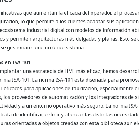
icativas que aumentan la eficacia del operador, el procesami
iguración, lo que permite a los clientes adaptar sus aplicaci
ecosistema industrial digital con modelos de información abi
cos y permiten arquitecturas más delgadas y planas. Esto se
e se gestionan como un único sistema.
s en ISA-101
 implantar una estrategia de HMI más eficaz, hemos desarro
norma ISA-101. La norma ISA-101 está diseñada para promov
I eficaces para aplicaciones de fabricación, especialmente e
s, los proveedores de automatización y los integradores de
ividad y a un entorno operativo más seguro. La norma ISA-1
trata de identificar, definir y abordar las distintas necesida
cturas orientadas a objetos creadas con esta biblioteca son 