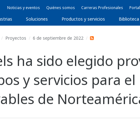
Noticias y eventos
Quiénes somos
Carreras Profesionales
Portal
ustrias
Soluciones
Productos y servicios
Biblioteca
Proyectos
6 de septiembre de 2022
s ha sido elegido pro
pos y servicios para e
ables de Norteaméric