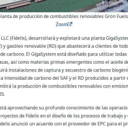
planta de producción de combustibles renovables Grön Fuel
Zoom
, LLC (Fidelis), desarrollará y explotará una planta GigaSyst
F) y gasóleo renovable (RD) que abastecerá a clientes de to
 de carbono. El GigaSystem está diseñado para utilizar toda
rasas, así como materias primas emergentes como el aceite de 
irá instalaciones de captura y secuestro de carbono biogén
 intensidad de carbono del SAF y el RD producidos a partir 
itirá la producción de combustibles renovables con emision
25.
á aprovechando su profundo conocimiento de las operacione
royectos de Fidelis en el diseño de los procesos de trabajo y
idelis anunció un acuerdo con el proveedor de EPC para el proy