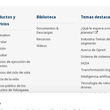
ductos y
Biblioteca
Temas destac
icios
Documentos &
¿Qué le espera a n
Descargas
planeta?
rmation
Recursos
Industria Temas de
rolar
segmento
Vídeos
ción
Acerca de OpreX
ultar
Sistema de sistem
cios de ejecución de
IA2IA
ectos
Transformación Dig
cios del ciclo de vida
Inteligencia artificia
ia de la vida
Tecnología de robo
io público de los
drones
uctos de Yokogawa
Tecnología de dete
uctos
y sus aplicaciones
atalogados
s