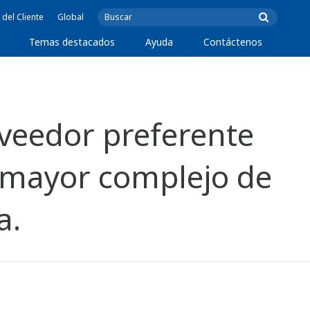
 del Cliente
Global
Temas destacados
Ayuda
Contáctenos
veedor preferente
l mayor complejo de
a.