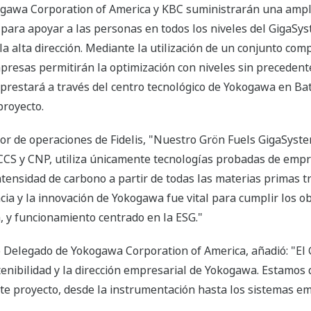
kogawa Corporation of America y KBC suministrarán una ampl
 para apoyar a las personas en todos los niveles del GigaSy
 alta dirección. Mediante la utilización de un conjunto com
presas permitirán la optimización con niveles sin precedent
 prestará a través del centro tecnológico de Yokogawa en Ba
proyecto.
tor de operaciones de Fidelis, "Nuestro Grön Fuels GigaSyst
ECCS y CNP, utiliza únicamente tecnologías probadas de emp
tensidad de carbono a partir de todas las materias primas t
cia y la innovación de Yokogawa fue vital para cumplir los 
a, y funcionamiento centrado en la ESG."
o Delegado de Yokogawa Corporation of America, añadió: "El
tenibilidad y la dirección empresarial de Yokogawa. Estamos
ste proyecto, desde la instrumentación hasta los sistemas e