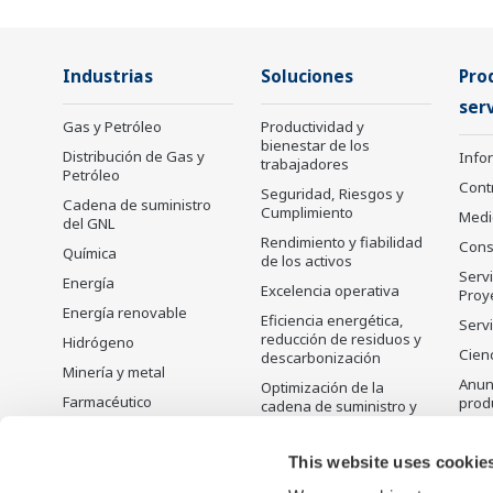
Industrias
Soluciones
Pro
serv
Gas y Petróleo
Productividad y
bienestar de los
Distribución de Gas y
Info
trabajadores
Petróleo
Cont
Seguridad, Riesgos y
Cadena de suministro
Cumplimiento
Medi
del GNL
Rendimiento y fiabilidad
Cons
Química
de los activos
Servi
Energía
Excelencia operativa
Proy
Energía renovable
Eficiencia energética,
Servi
reducción de residuos y
Hidrógeno
Cienc
descarbonización
Minería y metal
Anunc
Optimización de la
Farmacéutico
prod
cadena de suministro y
Visibilidad
Alimentos y bebidas
Prod
desc
Planificación,
Pulpa y papel
This website uses cookie
programación y
Hierro y acero
optimización de la