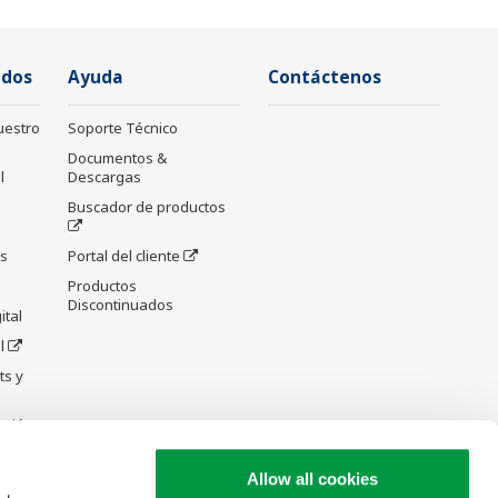
ados
Ayuda
Contáctenos
uestro
Soporte Técnico
Documentos &
l
Descargas
Buscador de productos
as
Portal del cliente
Productos
Discontinuados
ital
l
ts y
cción
Allow all cookies