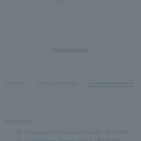
ดาวน์โหลด
โบรชัวร์
คู่มือการใช้งาน
ข้อมูลทางเทคนิค
โบรชัวร์
โยโกกาวา Field Wireless Solution
​ ​
(3.4 MB)
โปรไฟล์ผลิตภัณฑ์ไร้สายภาคสนาม
​ ​
(479 KB)
โมดูลเกตเวย์
​ ​
(ขนาด 614.2 กิโลไบต์)
ระบบตรวจจับก๊าซไร้สาย ระดับความปลอดภัย SIL2