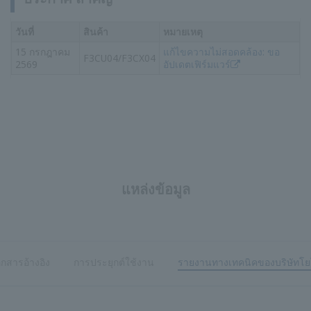
วันที่
สินค้า
หมายเหตุ
15 กรกฎาคม
แก้ไขความไม่สอดคล้อง: ขอ
F3CU04/F3CX04
2569
อัปเดตเฟิร์มแวร์
แหล่งข้อมูล
อกสารอ้างอิง
การประยุกต์ใช้งาน
รายงานทางเทคนิคของบริษัทโ