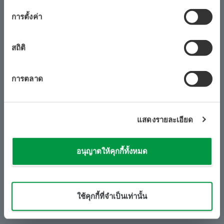
ยินยอม
การตั้งค่า
ผลกระทบต่อผลิตภัณฑ์ โยโกกาวา
คอมพิวเตอร์ DELL เป็นส่วนประกอบของระบบ โยโกกา
สถิติ
วา
ต่อไปนี้เป็นผลิตภัณฑ์ที่จะได้รับผลกระทบจากช่องโหว่นี้ เรา
การตลาด
ได้เตรียมเฟิร์มแวร์แก้ไขสำหรับช่องโหว่นี้ กรุณาติดต่อเรา.
แสดงรายละเอียด
การจัดหมวดหมู่
แบบอย่าง
YG1SY01-XXW1016E-0
อนุญาตให้คุกกี้ทั้งหมด
YG1SY01-XXW1016E-1
พีซีทั่วโลก
YG2SY02-XXW1016E-0
​ ​
​ ​
YG2SY02-XXW1016E-1
ใช้คุกกี้ที่จำเป็นเท่านั้น