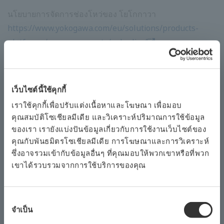
นโยบายการจัดการช่องโหว่ของ โยโกกาวา
https://www.yokogawa.com/eu/solutions/products-
platforms/announcements/vulpolicy/
โยโกกาวา ขอแนะนำให้ลูกค้าทุกคนสร้างและดูแลโปรแกรม
เว็บไซต์นี้ใช้คุกกี้
ความปลอดภัยเต็มรูปแบบไม่ใช่เฉพาะสำหรับช่องโหว่เท่านั้น
เราใช้คุกกี้เพื่อปรับแต่งเนื้อหาและโฆษณา เพื่อมอบ
ส่วนประกอบของโปรแกรมความปลอดภัย ได้แก่ : การอัปเดต
คุณสมบัติโซเชียลมีเดีย และวิเคราะห์ปริมาณการใช้ข้อมูล
ของเรา เรายังแบ่งปันข้อมูลเกี่ยวกับการใช้งานเว็บไซต์ของ
แพตช์, การป้องกันไวรัส, การสำรองและการกู้คืน, การแบ่ง
คุณกับพันธมิตรโซเชียลมีเดีย การโฆษณาและการวิเคราะห์
เขต, การทำให้แข็ง, การอนุญาตพิเศษ, ไฟร์วอลล์ ฯลฯ โยโก
ซึ่งอาจรวมเข้ากับข้อมูลอื่นๆ ที่คุณมอบให้พวกเขาหรือที่พวก
กาวา สามารถช่วยในการตั้งค่าและเรียกใช้โปรแกรมความ
เขาได้รวบรวมจากการใช้บริการของคุณ
ปลอดภัยได้อย่างต่อเนื่อง สำหรับการพิจารณาแผนการ
บรรเทาความเสี่ยงที่มีประสิทธิผลสูงสุดเป็นจุดเริ่มต้น โยโกกา
การ
วา สามารถทำการประเมินความเสี่ยงด้านความปลอดภัย
จำเป็น
เลือก
ความ